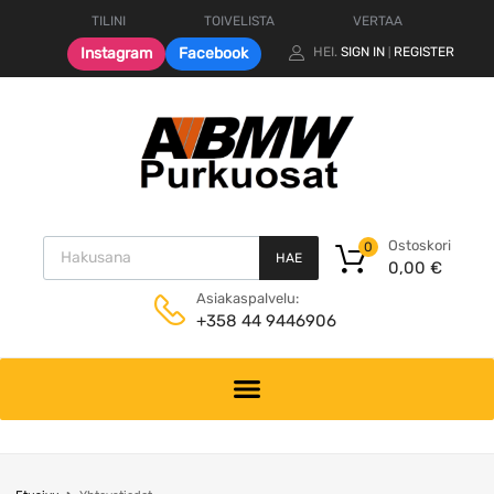
TILINI
TOIVELISTA
VERTAA
Instagram
Facebook
HEI.
SIGN IN
REGISTER
|
Ostoskori
0
HAE
0,00
€
Asiakaspalvelu:
+358 44 9446906