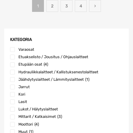
1
2
3
4
KATEGORIA
Varaosat
Etuakselisto / Jousitus / Ohjauslaitteet
Etupään osat
(4)
Hydrauliikkalaitteet / Kallistuksenestolaitteet
Jäähdytyslaitteet / Lämmityslaitteet
(1)
Jarrut
Kori
Lasit
Lukot / Hälytyslaitteet
Mittarit / Katkaisimet
(3)
Moottori
(4)
Muut
(1)