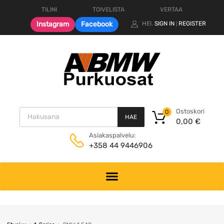
TILINI
TOIVELISTA
VERTAA
Instagram
Facebook
HEI.
SIGN IN
REGISTER
|
Products search
Ostoskori
0
HAE
0,00
€
Asiakaspalvelu:
+358 44 9446906
Skip
to
content