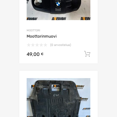
MOOTTORI
Moottorinmuovi
(0 arvostelua)
49,00
Lisää os
€