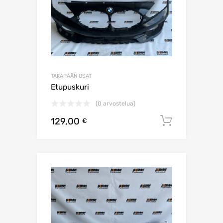
TAKAPÄÄN OSAT
Etupuskuri
(0 arvostelua)
129,00
Lisää os
€