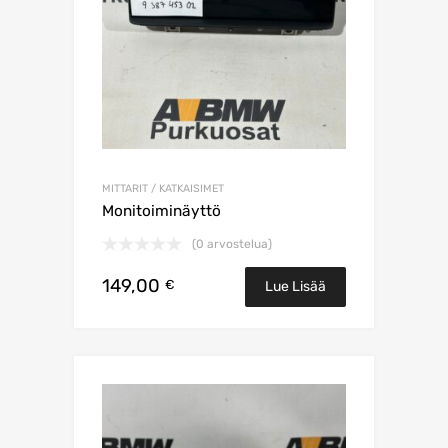
MITTARIT / KATKAISIMET
Monitoiminäyttö
(0 arvostelua)
149,00
€
Lue Lisää