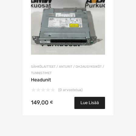
SÄHKÖLAITTEET / ANTURIT / OHJAUSYKSIKÖT /
TUNNISTIMET
Headunit
(0 arvostelua)
149,00
€
Lue Lisää