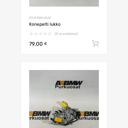
ETUPÄÄN OSAT
Konepelti lukko
(0 arvostelua)
79,00
Lisää os
€