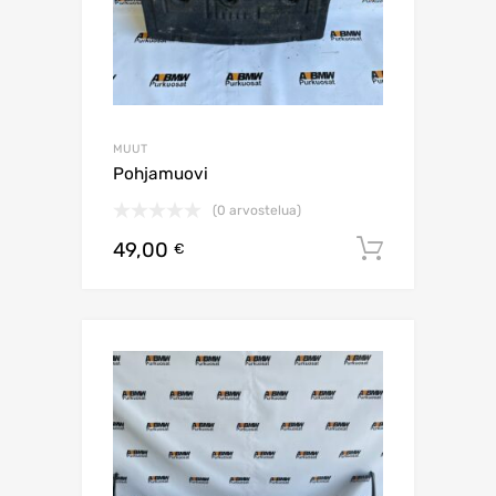
MUUT
Pohjamuovi
(0 arvostelua)
49,00
Lisää os
€