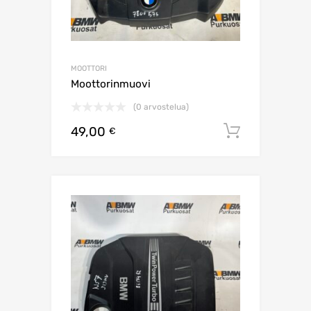
MOOTTORI
Moottorinmuovi
(0 arvostelua)
49,00
Lisää os
€