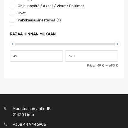
Ohjauspyörä / Akseli / Vivut / Polkimet
Ovet
Pakokaasujärjestelmä
(1)
Peruutuspeilit
RAJAA HINNAN MUKAAN
Pesin / Pyyhin
Polttoainelaitteet
Sähkölaitteet / Anturit / Ohjausyksiköt / Tunnistimet
(11)
Sisusta
Taka-akselisto / Jousitus
Price:
49 €
—
690 €
Takapään osat
(2)
Tasauspyörästöt
(2)
Turvavarusteet
(1)
Vaihdelaatikko / Vetoakseli / Kardaaniakseli
(2)
Vanteet / Renkaat / Lisävarusteet
Muuntoasemantie 1B
21420 Lieto
+358 44 9446906