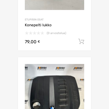
ETUPÄÄN OSAT
Konepelti lukko
(0 arvostelua)
79,00
Lisää os
€