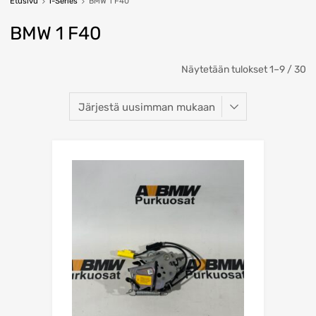
Etusivu
1-Series
BMW 1 F40
BMW 1 F40
So
Näytetään tulokset 1–9 / 30
b
la