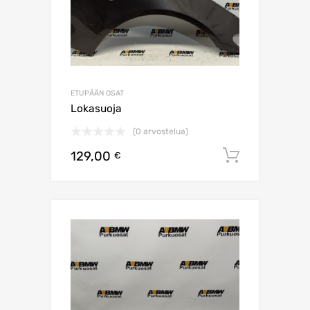
ETUPÄÄN OSAT
Lokasuoja
(0 arvostelua)
129,00
Lisää os
€