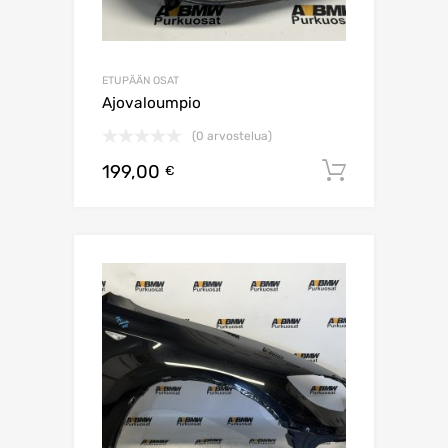
ETUPÄÄN OSAT
Ajovaloumpio
(0 arvostelua)
199,00
Lisää os
€