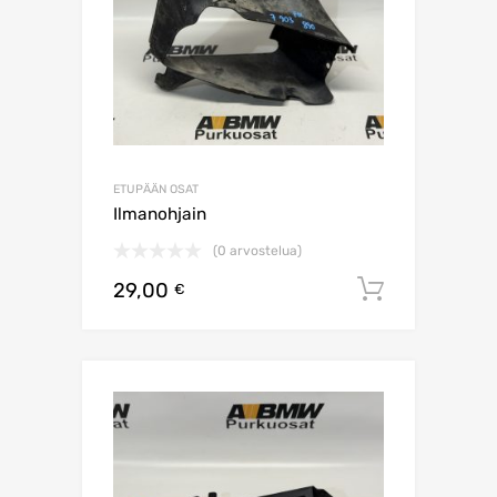
ETUPÄÄN OSAT
Ilmanohjain
(0 arvostelua)
29,00
Lisää os
€