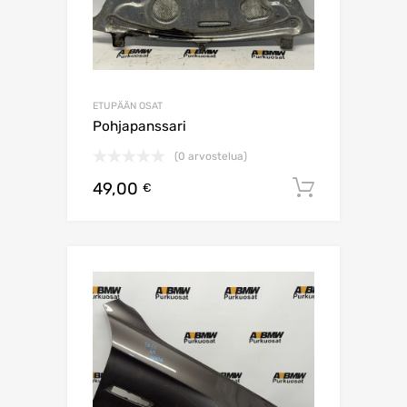
ETUPÄÄN OSAT
Pohjapanssari
(0 arvostelua)
49,00
Lisää os
€