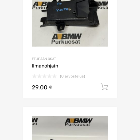
ETUPÄÄN OSAT
Ilmanohjain
(0 arvostelua)
29,00
Lisää os
€