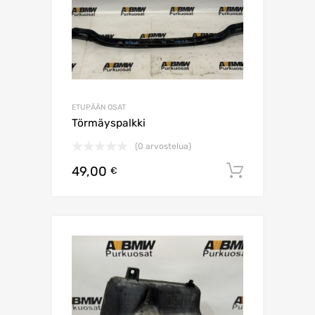
ETUPÄÄN OSAT
Törmäyspalkki
(0 arvostelua)
49,00
Lisää os
€