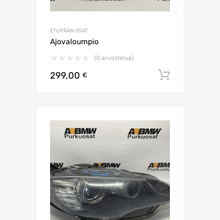
ETUPÄÄN OSAT
Ajovaloumpio
(0 arvostelua)
299,00
Lisää os
€