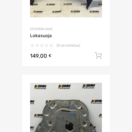
ETUPÄÄN OSAT
Lokasuoja
(0 arvostelua)
149,00
Lisää os
€