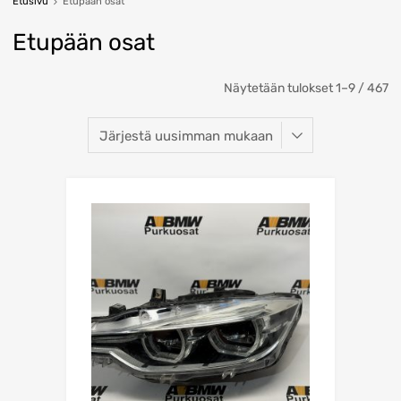
Etusivu
Etupään osat
Etupään osat
So
Näytetään tulokset 1–9 / 467
b
la