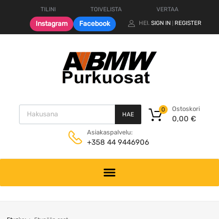
TILINI
TOIVELISTA
VERTAA
Instagram
Facebook
HEI.
SIGN IN
REGISTER
|
Products search
Ostoskori
0
HAE
0,00
€
Asiakaspalvelu:
+358 44 9446906
Skip
to
content