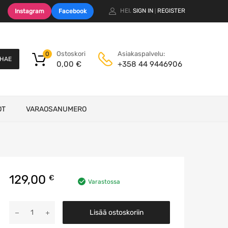
HEI.
SIGN IN
REGISTER
Instagram
Facebook
|
Ostoskori
Asiakaspalvelu:
0
HAE
0,00
€
+358 44 9446906
OT
VARAOSANUMERO
129,00
€
Varastossa
ABS
Lisää ostoskoriin
Ohjainyksikkö
määrä