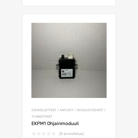
SÄHKÖLAITTEET / ANTURIT / OHJAUSYKSIKÖT /
TUNNISTIMET
EKPM1 Ohjainmoduuli
(0 arvostelua)