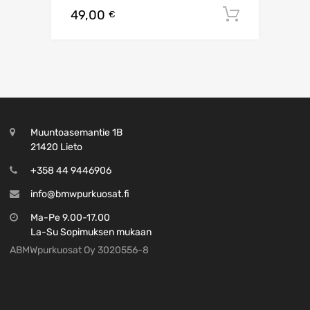
49,00
Lisää os
€
Muuntoasemantie 1B
21420 Lieto
+358 44 9446906
info@bmwpurkuosat.fi
Ma-Pe 9.00-17.00
La-Su Sopimuksen mukaan
ABMWpurkuosat Oy 3020556-8