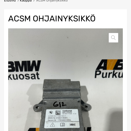
Etusivu
Kauppa
ACSM Ohjainyksikkö
ACSM OHJAINYKSIKKÖ