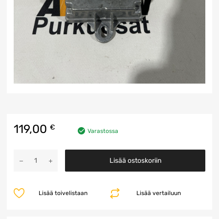
119,00
€
Varastossa
ACSM
Lisää ostoskoriin
Ohjainyksikkö
määrä
Lisää toivelistaan
Lisää vertailuun