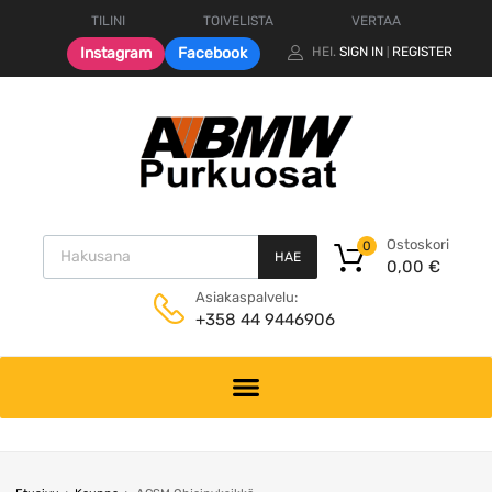
TILINI
TOIVELISTA
VERTAA
Instagram
Facebook
HEI.
SIGN IN
REGISTER
|
Products search
Ostoskori
0
HAE
0,00
€
Asiakaspalvelu:
+358 44 9446906
Skip
to
content