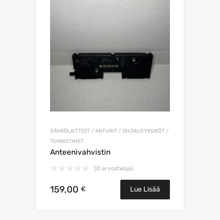
SÄHKÖLAITTEET / ANTURIT / OHJAUSYKSIKÖT /
TUNNISTIMET
Anteenivahvistin
(0 arvostelua)
159,00
€
Lue Lisää