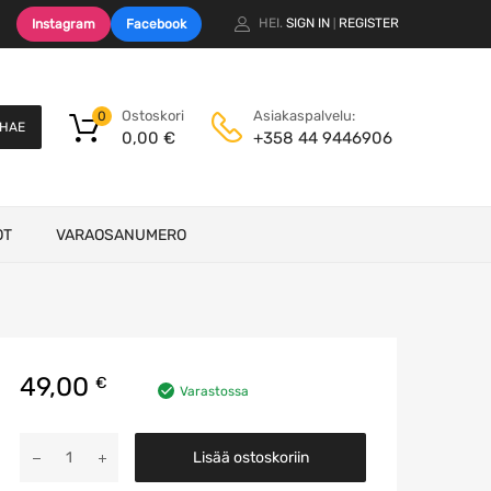
HEI.
SIGN IN
REGISTER
Instagram
Facebook
|
Ostoskori
Asiakaspalvelu:
0
HAE
0,00
€
+358 44 9446906
OT
VARAOSANUMERO
49,00
€
Varastossa
Ahtoputki
Lisää ostoskoriin
määrä