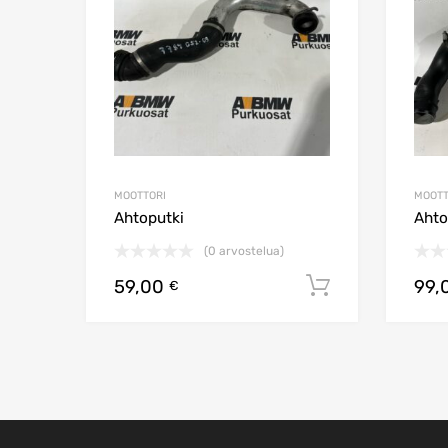
MOOTTORI
MOOTT
Ahtoputki
Ahto
(0 arvostelua)
59,00
99,
Lisää ostos
€