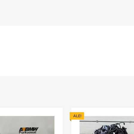
ALE!
n
Lisää toivelistaan
Lisää vertailuun