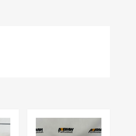
Lisää toivelistaan
Lisää toivelista
Lisää vertailuun
Lisää vertailuun