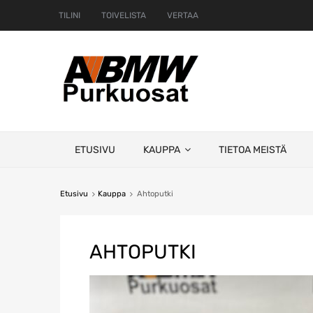
TILINI
TOIVELISTA
VERTAA
Skip
ETUSIVU
KAUPPA
TIETOA MEISTÄ
to
content
Etusivu
Kauppa
Ahtoputki
AHTOPUTKI