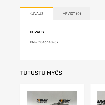
KUVAUS
ARVIOT (0)
KUVAUS
BMW 7 846 148-02
TUTUSTU MYÖS
Lisää toivelistaa
Lisää vertailuun