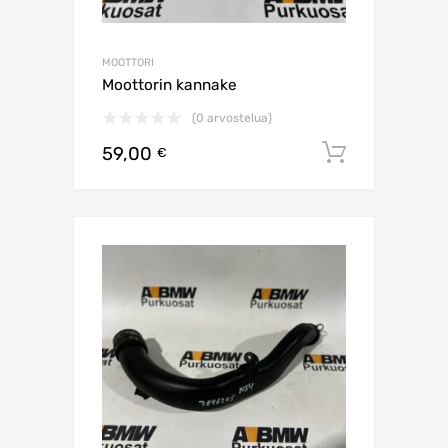
MOOTTORI
Moottorin kannake
(0 arvostelua)
59,00
Lisää os
€