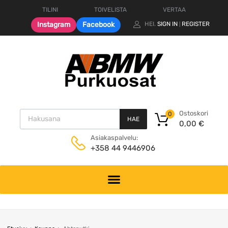
TILINI
TOIVELISTA
VERTAA
Instagram
Facebook
HEI.
SIGN IN
REGISTER
|
Products search
Ostoskori
0
HAE
0,00
€
Asiakaspalvelu:
+358 44 9446906
Skip
to
content