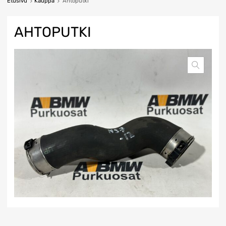
Etusivu
Kauppa
Ahtoputki
AHTOPUTKI