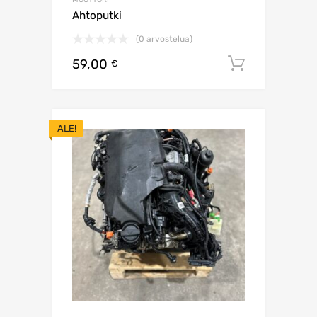
Ahtoputki
(0 arvostelua)
59,00
Lisää os
€
ALE!