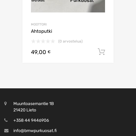
MOOTTORI
Ahtoputki
(0 arvostelua)
49,00
Lisää os
€
Muuntoasemantie 1B
21420 Lieto
+358 44 9446906
info@bmwpurkuosat.fi