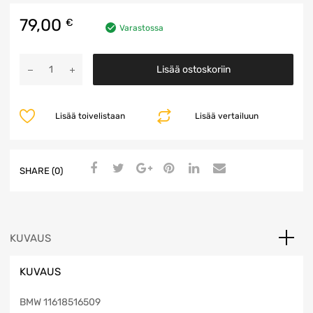
79,00
€
Varastossa
Ahtoputki
Lisää ostoskoriin
määrä
Lisää toivelistaan
Lisää vertailuun
SHARE (0)
KUVAUS
KUVAUS
BMW 11618516509