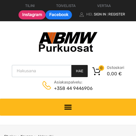
TILINI
TOIVELISTA
VERTAA
Instagram
Facebook
HEI.
SIGN IN
REGISTER
|
Products search
Ostoskori
0
HAE
0,00
€
Asiakaspalvelu:
+358 44 9446906
Skip
to
content