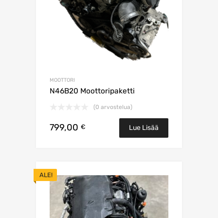
MOOTTORI
N46B20 Moottoripaketti
(0 arvostelua)
799,00
€
Lue Lisää
ALE!