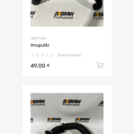
MOOTTORI
Imuputki
(0 arvostelua)
49,00
Lisää os
€