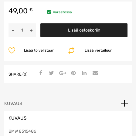
49,00
€
Varastossa
Ahtoputki
Lisää ostoskoriin
määrä
Lisää toivelistaan
Lisää vertailuun
SHARE (0)
KUVAUS
KUVAUS
BMW 8515486