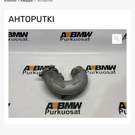
Etusivu
Kauppa
Ahtoputki
AHTOPUTKI