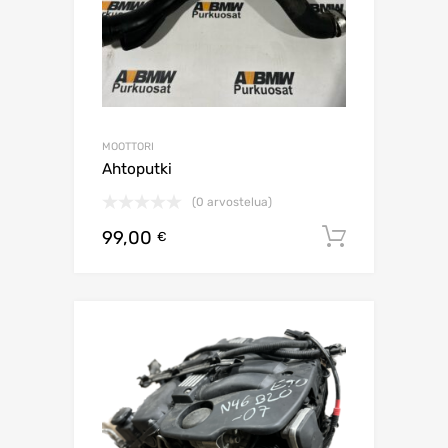
MOOTTORI
Ahtoputki
(0 arvostelua)
99,00
Lisää os
€