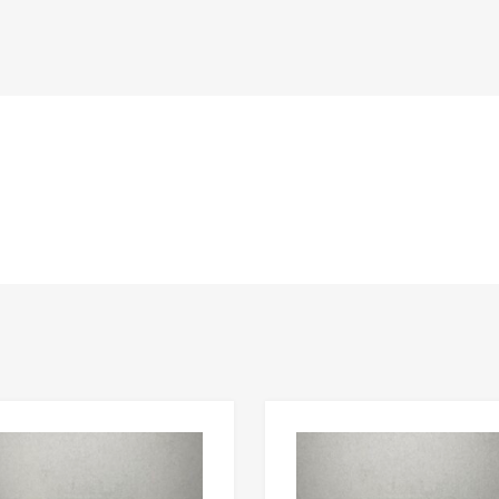
n
Lisää toivelistaan
Lisää vertailuun