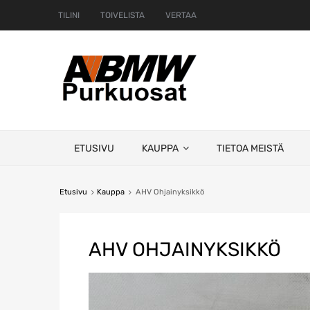
TILINI
TOIVELISTA
VERTAA
Skip
ETUSIVU
KAUPPA
TIETOA MEISTÄ
to
content
Etusivu
Kauppa
AHV Ohjainyksikkö
AHV OHJAINYKSIKKÖ