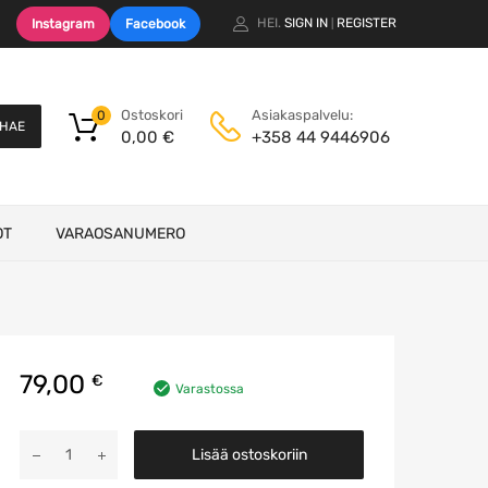
HEI.
SIGN IN
REGISTER
Instagram
Facebook
|
Ostoskori
Asiakaspalvelu:
0
HAE
0,00
€
+358 44 9446906
OT
VARAOSANUMERO
79,00
€
Varastossa
AHV
Lisää ostoskoriin
Ohjainyksikkö
määrä