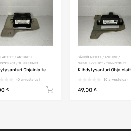
LAITTEET / ANTURIT /
SÄHKÖLAITTEET / ANTURIT /
SYKSIKÖT / TUNNISTIMET
OHJAUSYKSIKÖT / TUNNISTIMET
dytysanturi Ohjainlaite
Kiihdytysanturi Ohjainlai
(0 arvostelua)
(0 arvostelua)
00
49,00
koriin
Lisää ostoskoriin
€
€