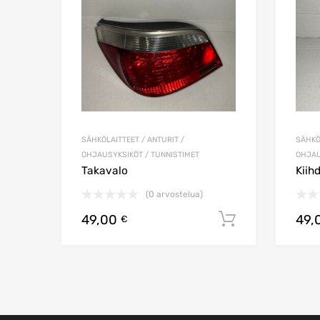
SÄHKÖLAITTEET / ANTURIT /
SÄHKÖ
OHJAUSYKSIKÖT / TUNNISTIMET
OHJAU
Takavalo
Kiih
(0 arvostelua)
49,00
49,
Lisää ostos
€