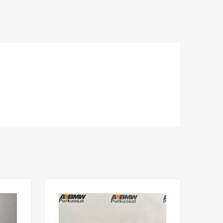
Lisää toivelistaan
Lisää toivelista
Lisää vertailuun
Lisää vertailuun