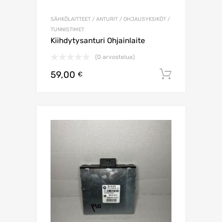
SÄHKÖLAITTEET / ANTURIT / OHJAUSYKSIKÖT /
TUNNISTIMET
Kiihdytysanturi Ohjainlaite
(0 arvostelua)
59,00
Lisää os
€