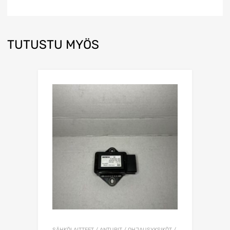
TUTUSTU MYÖS
SÄHKÖLAITTEET / ANTURIT / OHJAUSYKSIKÖT /