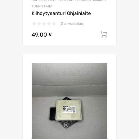
TUNNISTIMET
Kiihdytysanturi Ohjainlaite
(0 arvostelua)
49,00
Lisää os
€