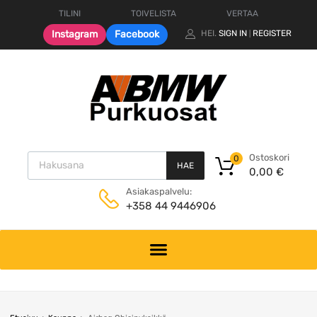
TILINI
TOIVELISTA
VERTAA
Instagram
Facebook
HEI.
SIGN IN
REGISTER
|
Products search
Ostoskori
0
HAE
0,00
€
Asiakaspalvelu:
+358 44 9446906
Skip
to
content