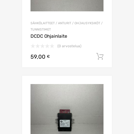
SÄHKÖLAITTEET / ANTURIT / OHJAUSYKSIKÖT /
TUNNISTIMET
DCDC Ohjainlaite
(0 arvostelua)
59,00
Lisää os
€