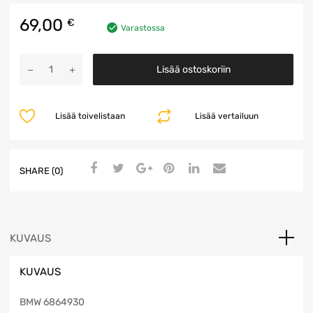
69,00
€
Varastossa
Airbag
Lisää ostoskoriin
Ohjainyksikkö
määrä
Lisää toivelistaan
Lisää vertailuun
SHARE (0)
KUVAUS
KUVAUS
BMW 6864930