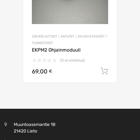
SÄHKÖLAITTEET / ANTURIT / OHJAUSYKSIKÖT /
TUNNISTIMET
EKPM2 Ohjainmoduuli
(0 arvostelua)
69,00
Lisää os
€
Muuntoasemantie 1B
21420 Lieto