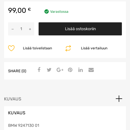
99,00
€
Varastossa
Anteenivahvistin
Lisää ostoskoriin
määrä
Lisää toivelistaan
Lisää vertailuun
SHARE (0)
KUVAUS
KUVAUS
BMW 9247130 01