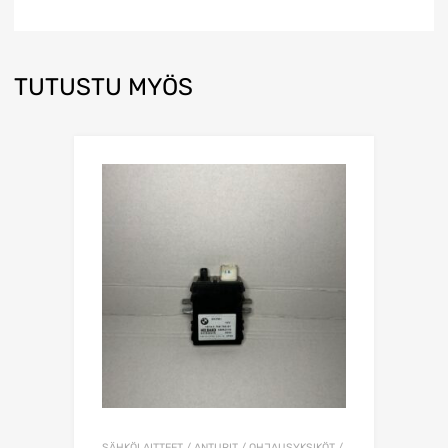
TUTUSTU MYÖS
SÄHKÖLAITTEET / ANTURIT / OHJAUSYKSIKÖT /