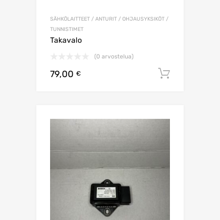
SÄHKÖLAITTEET / ANTURIT / OHJAUSYKSIKÖT /
TUNNISTIMET
Takavalo
(0 arvostelua)
79,00
Lisää os
€