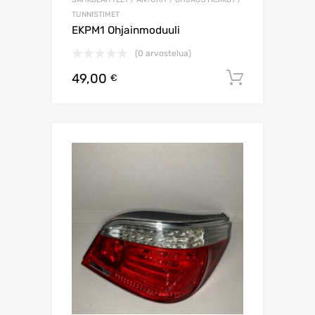
TUNNISTIMET
EKPM1 Ohjainmoduuli
(0 arvostelua)
49,00
Lisää os
€