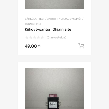
SÄHKÖLAITTEET / ANTURIT / OHJAUSYKSIKÖT /
TUNNISTIMET
Kiihdytysanturi Ohjainlaite
(0 arvostelua)
49,00
Lisää os
€