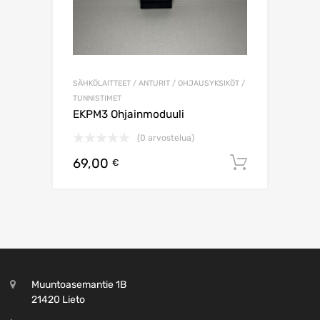
SÄHKÖLAITTEET / ANTURIT / OHJAUSYKSIKÖT /
TUNNISTIMET
EKPM3 Ohjainmoduuli
(0 arvostelua)
69,00
Lisää os
€
Muuntoasemantie 1B
21420 Lieto