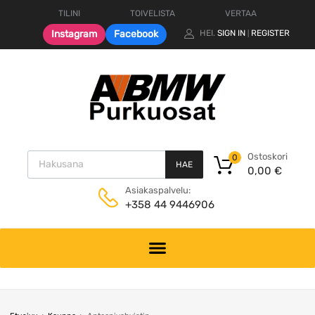
TILINI
TOIVELISTA
VERTAA
Instagram
Facebook
HEI.
SIGN IN
REGISTER
|
Products search
Ostoskori
0
HAE
0,00
€
Asiakaspalvelu:
+358 44 9446906
Skip
to
content