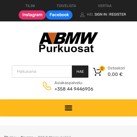
TILINI
TOIVELISTA
VERTAA
Instagram
Facebook
HEI.
SIGN IN
REGISTER
|
Products search
Ostoskori
0
HAE
0,00
€
Asiakaspalvelu:
+358 44 9446906
Skip
to
content