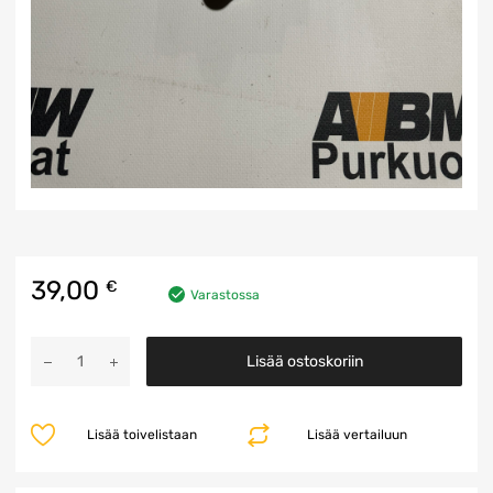
39,00
€
Varastossa
CAS
Lisää ostoskoriin
2
Ohjainyksikkö
määrä
Lisää toivelistaan
Lisää vertailuun