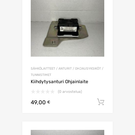
SÄHKÖLAITTEET / ANTURIT / OHJAUSYKSIKÖT /
TUNNISTIMET
Kiihdytysanturi Ohjainlaite
(0 arvostelua)
49,00
Lisää os
€