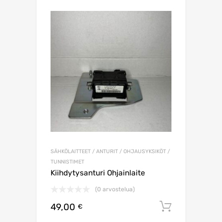
SÄHKÖLAITTEET / ANTURIT / OHJAUSYKSIKÖT /
TUNNISTIMET
Kiihdytysanturi Ohjainlaite
(0 arvostelua)
49,00
Lisää os
€