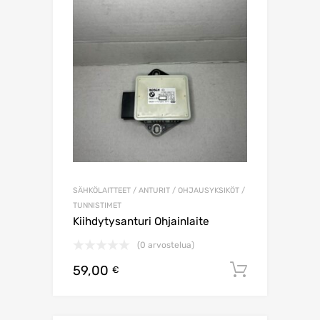
SÄHKÖLAITTEET / ANTURIT / OHJAUSYKSIKÖT /
TUNNISTIMET
Kiihdytysanturi Ohjainlaite
(0 arvostelua)
59,00
Lisää os
€