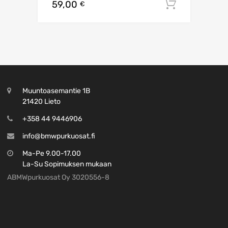
59,00
Lisää os
€
Muuntoasemantie 1B
21420 Lieto
+358 44 9446906
info@bmwpurkuosat.fi
Ma-Pe 9.00-17.00
La-Su Sopimuksen mukaan
ABMWpurkuosat Oy 3020556-8