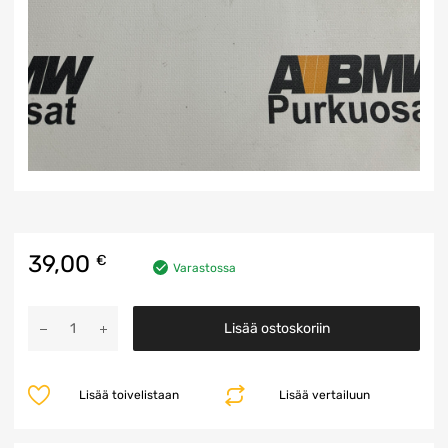
39,00
€
Varastossa
CAS
Lisää ostoskoriin
3
Ohjainyksikkö
määrä
Lisää toivelistaan
Lisää vertailuun