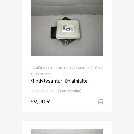
SÄHKÖLAITTEET / ANTURIT / OHJAUSYKSIKÖT /
TUNNISTIMET
Kiihdytysanturi Ohjainlaite
(0 arvostelua)
59,00
Lisää os
€