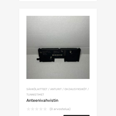
SÄHKÖLAITTEET / ANTURIT / OHJAUSYKSIKÖT /
TUNNISTIMET
Anteenivahvistin
(0 arvostelua)