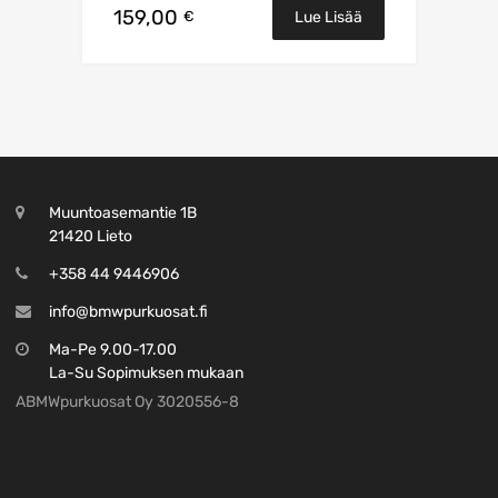
159,00
€
Lue Lisää
Muuntoasemantie 1B
21420 Lieto
+358 44 9446906
info@bmwpurkuosat.fi
Ma-Pe 9.00-17.00
La-Su Sopimuksen mukaan
ABMWpurkuosat Oy 3020556-8