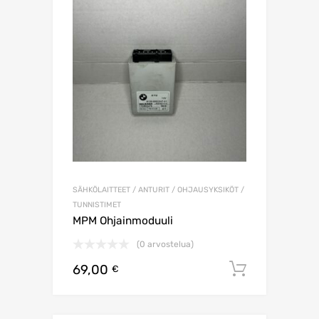
SÄHKÖLAITTEET / ANTURIT / OHJAUSYKSIKÖT /
TUNNISTIMET
MPM Ohjainmoduuli
(0 arvostelua)
69,00
Lisää os
€