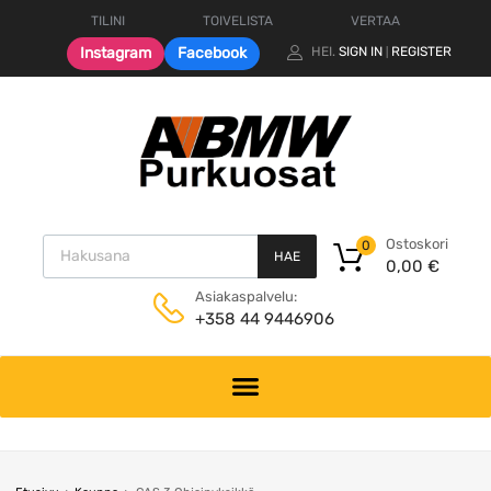
TILINI
TOIVELISTA
VERTAA
Instagram
Facebook
HEI.
SIGN IN
REGISTER
|
Products search
Ostoskori
0
HAE
0,00
€
Asiakaspalvelu:
+358 44 9446906
Skip
to
content