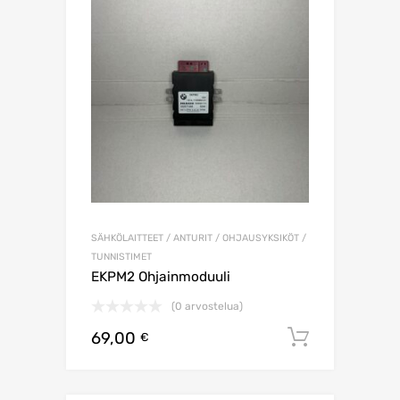
SÄHKÖLAITTEET / ANTURIT / OHJAUSYKSIKÖT /
TUNNISTIMET
EKPM2 Ohjainmoduuli
(0 arvostelua)
69,00
Lisää os
€