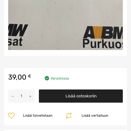
39,00
€
Varastossa
CAS
Lisää ostoskoriin
3
Ohjainyksikkö
määrä
Lisää toivelistaan
Lisää vertailuun