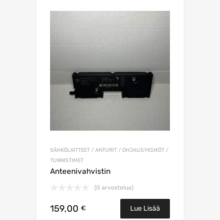
SÄHKÖLAITTEET / ANTURIT / OHJAUSYKSIKÖT /
TUNNISTIMET
Anteenivahvistin
(0 arvostelua)
159,00
€
Lue Lisää