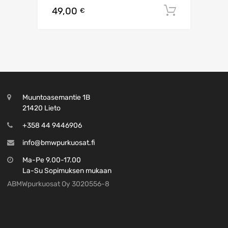
49,00
Lisää os
€
Muuntoasemantie 1B
21420 Lieto
+358 44 9446906
info@bmwpurkuosat.fi
Ma-Pe 9.00-17.00
La-Su Sopimuksen mukaan
ABMWpurkuosat Oy 3020556-8