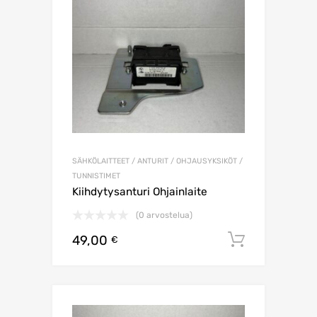
SÄHKÖLAITTEET / ANTURIT / OHJAUSYKSIKÖT /
TUNNISTIMET
Kiihdytysanturi Ohjainlaite
(0 arvostelua)
49,00
Lisää os
€