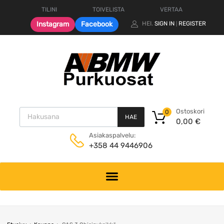
TILINI
TOIVELISTA
VERTAA
Instagram
Facebook
HEI.
SIGN IN
REGISTER
|
Products search
Ostoskori
0
HAE
0,00
€
Asiakaspalvelu:
+358 44 9446906
Skip
to
content