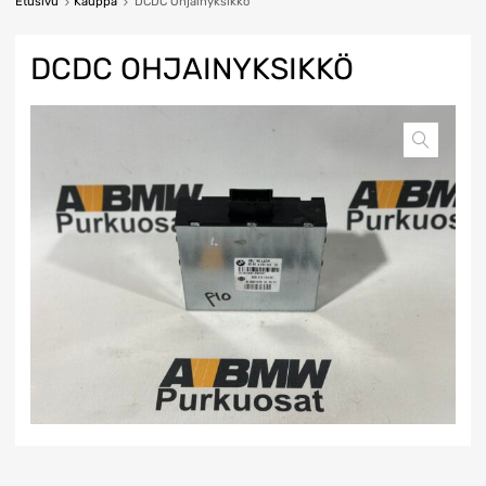
Etusivu
Kauppa
DCDC Ohjainyksikkö
DCDC OHJAINYKSIKKÖ