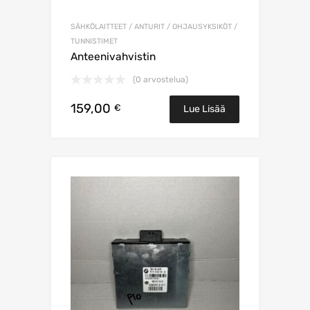
SÄHKÖLAITTEET / ANTURIT / OHJAUSYKSIKÖT /
TUNNISTIMET
Anteenivahvistin
(0 arvostelua)
159,00
€
Lue Lisää