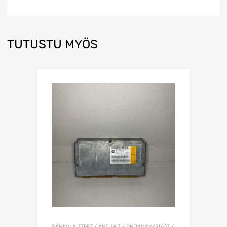
TUTUSTU MYÖS
SÄHKÖLAITTEET / ANTURIT / OHJAUSYKSIKÖT /