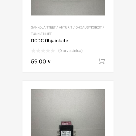
SÄHKÖLAITTEET / ANTURIT / OHJAUSYKSIKÖT /
TUNNISTIMET
DCDC Ohjainlaite
(0 arvostelua)
59,00
Lisää os
€