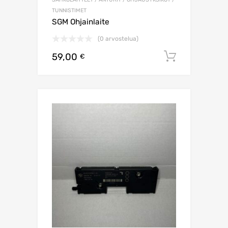
TUNNISTIMET
SGM Ohjainlaite
(0 arvostelua)
59,00
Lisää os
€