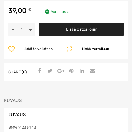
39,00
€
Varastossa
DCDC
Lisää ostoskoriin
Ohjainyksikkö
määrä
Lisää toivelistaan
Lisää vertailuun
SHARE (0)
KUVAUS
KUVAUS
BMW 9 233 143