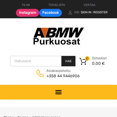
TILINI
TOIVELISTA
VERTAA
Instagram
Facebook
HEI.
SIGN IN
REGISTER
|
Products search
Ostoskori
0
HAE
0,00
€
Asiakaspalvelu:
+358 44 9446906
Skip
to
content