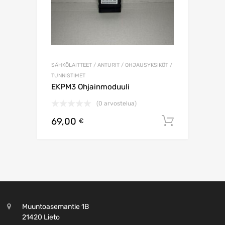
SÄHKÖLAITTEET / ANTURIT / OHJAUSYKSIKÖT /
TUNNISTIMET
EKPM3 Ohjainmoduuli
(0 arvostelua)
69,00
Lisää os
€
Muuntoasemantie 1B
21420 Lieto