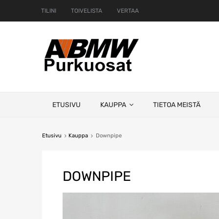
TILINI
TOIVELISTA
VERTAA
Skip
ETUSIVU
KAUPPA
TIETOA MEISTÄ
to
content
Etusivu
Kauppa
Downpipe
DOWNPIPE