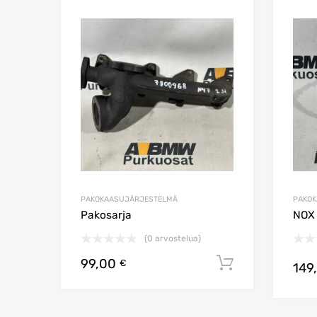
Lisää toivelistaa
Lisää vertailuun
PAKOKAASUJÄRJESTELMÄ
PAKO
Pakosarja
NOX 
(0 arvostelua)
99,00
Lisää ostos
€
149