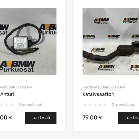
n
Lisää toivelistaan
Lisää vertailuun
KAASUJÄRJESTELMÄ
PAKOKAASUJÄRJESTELMÄ
Anturi
Katalysaattori
(0 arvostelua)
(0 arvostelua)
koriin
,00
79,00
€
€
Lue Lisää
Lue Li