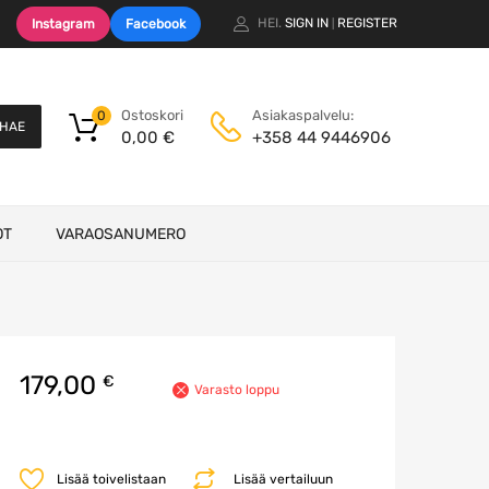
HEI.
SIGN IN
REGISTER
Instagram
Facebook
|
Ostoskori
Asiakaspalvelu:
0
HAE
0,00
€
+358 44 9446906
OT
VARAOSANUMERO
179,00
€
Varasto loppu
Lisää toivelistaan
Lisää vertailuun