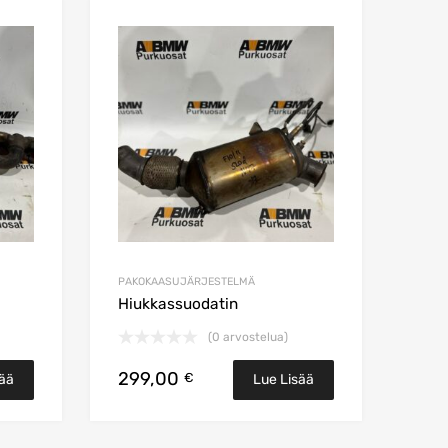
Lisää toivelistaan
Lisää toivelista
Lisää vertailuun
Lisää vertailuun
PAKOKAASUJÄRJESTELMÄ
Hiukkassuodatin
(0 arvostelua)
299,00
€
sää
Lue Lisää