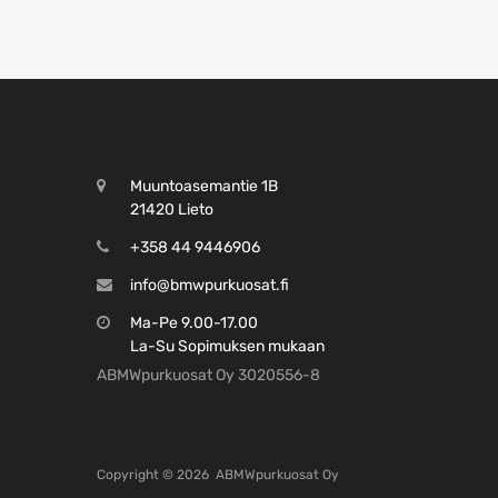
Muuntoasemantie 1B
21420 Lieto
+358 44 9446906
info@bmwpurkuosat.fi
Ma-Pe 9.00-17.00
La-Su Sopimuksen mukaan
ABMWpurkuosat Oy 3020556-8
Copyright ©
2026
ABMWpurkuosat Oy