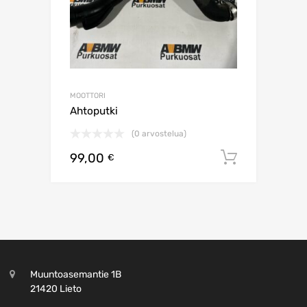
MOOTTORI
Ahtoputki
(0 arvostelua)
99,00
Lisää os
€
Muuntoasemantie 1B
21420 Lieto