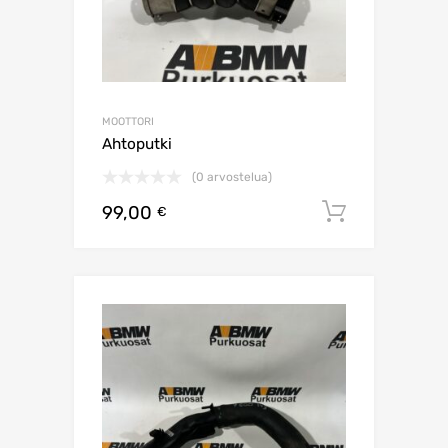
MOOTTORI
Ahtoputki
(0 arvostelua)
99,00
Lisää os
€