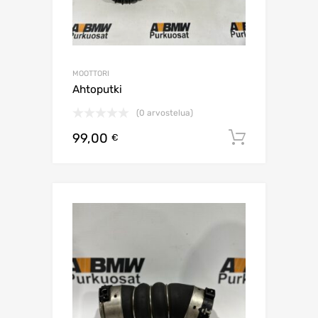
MOOTTORI
Ahtoputki
(0 arvostelua)
99,00
Lisää os
€