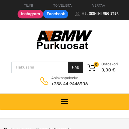
TILINI
TOIVELISTA
VERTAA
Instagram
Facebook
HEI.
SIGN IN
REGISTER
|
Products search
Ostoskori
0
HAE
0,00
€
Asiakaspalvelu:
+358 44 9446906
Skip
to
content