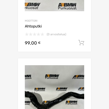
MOOTTORI
Ahtoputki
(0 arvostelua)
99,00
Lisää os
€