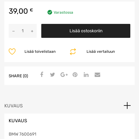
39,00
€
Varastossa
Etuvetoakselin
Lisää ostoskoriin
kannake
määrä
Lisää toivelistaan
Lisää vertailuun
SHARE (0)
KUVAUS
KUVAUS
BMW 7600691