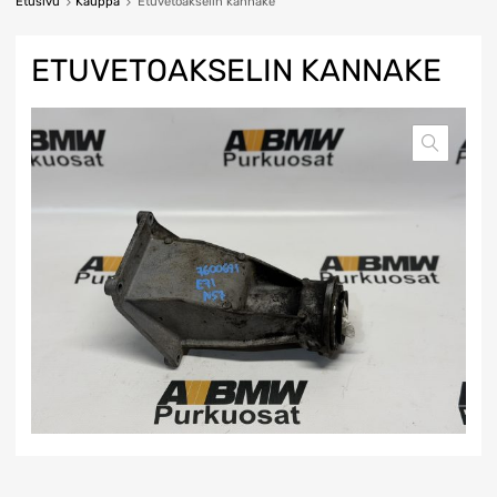
Etusivu
Kauppa
Etuvetoakselin kannake
ETUVETOAKSELIN KANNAKE