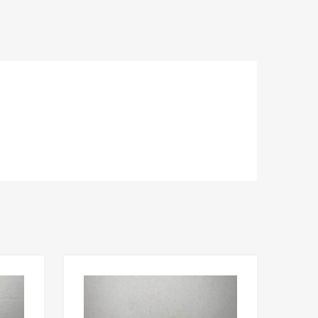
Lisää toivelistaan
Lisää toivelista
Lisää vertailuun
Lisää vertailuun