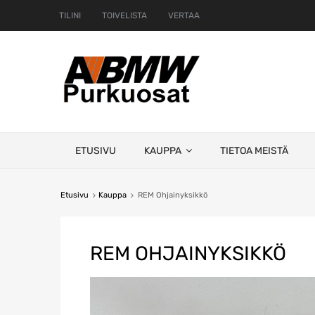
TILINI
TOIVELISTA
VERTAA
Skip
ETUSIVU
KAUPPA
TIETOA MEISTÄ
to
content
Etusivu
Kauppa
REM Ohjainyksikkö
REM OHJAINYKSIKKÖ