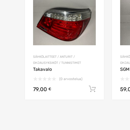
SÄHKÖLAITTEET / ANTURIT /
SÄHKÖ
OHJAUSYKSIKÖT / TUNNISTIMET
OHJAU
Takavalo
SGM 
(0 arvostelua)
79,00
59,
Lisää ostos
€