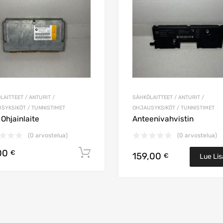
LAITTEET / ANTURIT /
SÄHKÖLAITTEET / ANTURIT /
SYKSIKÖT / TUNNISTIMET
OHJAUSYKSIKÖT / TUNNISTIMET
Ohjainlaite
Anteenivahvistin
(0 arvostelua)
(0 arvostelua)
00
koriin
Lisää ostoskoriin
€
159,00
€
Lue Li