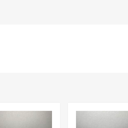
n
Lisää toivelistaan
Lisää vertailuun