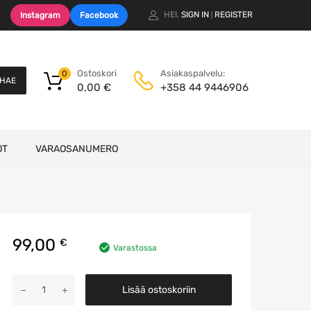
HEI.
SIGN IN
REGISTER
Instagram
Facebook
|
Ostoskori
Asiakaspalvelu:
0
HAE
0,00
€
+358 44 9446906
OT
VARAOSANUMERO
99,00
€
Varastossa
REM
Lisää ostoskoriin
Ohjainyksikkö
määrä