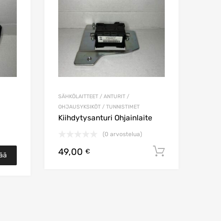
SÄHKÖLAITTEET / ANTURIT /
OHJAUSYKSIKÖT / TUNNISTIMET
Kiihdytysanturi Ohjainlaite
(0 arvostelua)
49,00
Lisää osto
€
sää