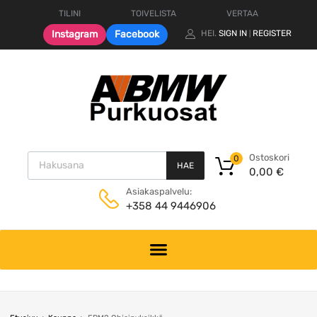
TILINI
TOIVELISTA
VERTAA
Instagram
Facebook
HEI.
SIGN IN
REGISTER
|
Products search
Ostoskori
0
HAE
0,00
€
Asiakaspalvelu:
+358 44 9446906
Skip
to
content