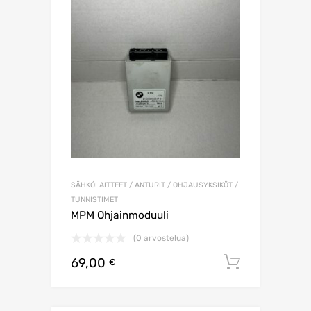
SÄHKÖLAITTEET / ANTURIT / OHJAUSYKSIKÖT /
TUNNISTIMET
MPM Ohjainmoduuli
(0 arvostelua)
69,00
Lisää os
€