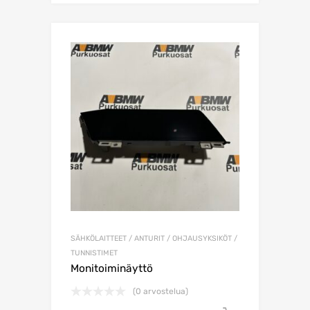
SÄHKÖLAITTEET / ANTURIT / OHJAUSYKSIKÖT /
TUNNISTIMET
Monitoiminäyttö
(0 arvostelua)