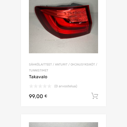
SÄHKÖLAITTEET / ANTURIT / OHJAUSYKSIKÖT /
TUNNISTIMET
Takavalo
(0 arvostelua)
99,00
Lisää os
€