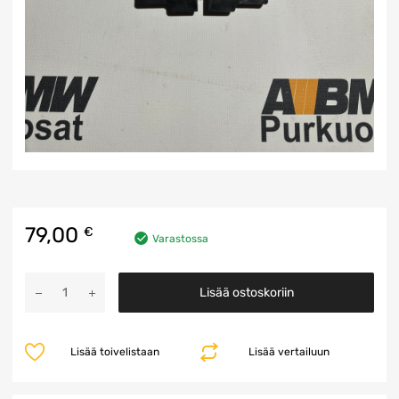
79,00
€
Varastossa
FRM2
Lisää ostoskoriin
Ohjainyksikkö
määrä
Lisää toivelistaan
Lisää vertailuun