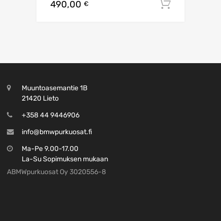
490,00
Lisää os
€
Muuntoasemantie 1B
21420 Lieto
+358 44 9446906
info@bmwpurkuosat.fi
Ma-Pe 9.00-17.00
La-Su Sopimuksen mukaan
ABMWpurkuosat Oy 3020556-8