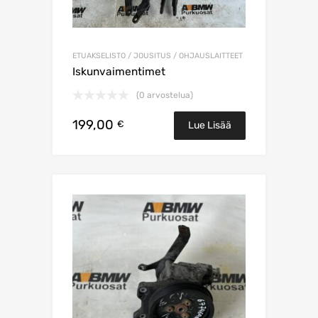
ETUAKSELISTO / JOUSITUS / OHJAUSLAITTEET
Iskunvaimentimet
(0 arvostelua)
199,00
€
Lue Lisää