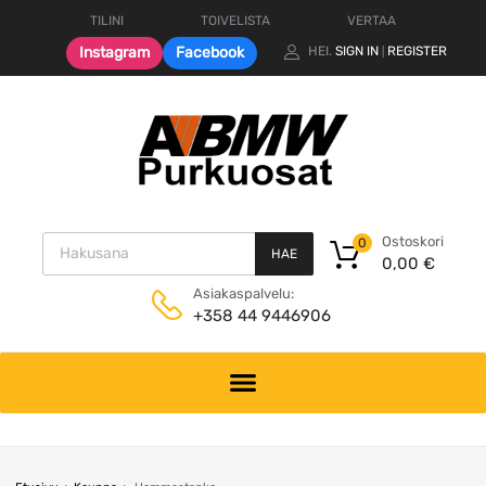
TILINI
TOIVELISTA
VERTAA
Instagram
Facebook
HEI.
SIGN IN
REGISTER
|
Products search
Ostoskori
0
HAE
0,00
€
Asiakaspalvelu:
+358 44 9446906
Skip
to
content