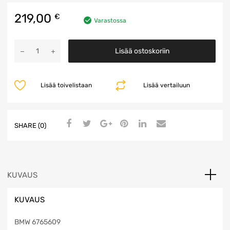
219,00
€
Varastossa
Hammastanko
Lisää ostoskoriin
määrä
Lisää toivelistaan
Lisää vertailuun
SHARE (0)
KUVAUS
KUVAUS
BMW 6765609