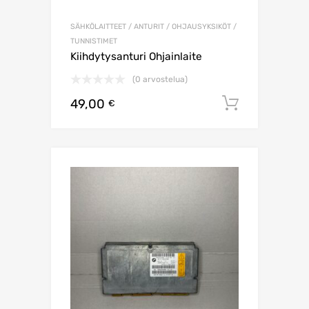
SÄHKÖLAITTEET / ANTURIT / OHJAUSYKSIKÖT /
TUNNISTIMET
Kiihdytysanturi Ohjainlaite
(0 arvostelua)
49,00
Lisää os
€