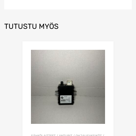
TUTUSTU MYÖS
SÄHKÖLAITTEET / ANTURIT / OHJAUSYKSIKÖT /