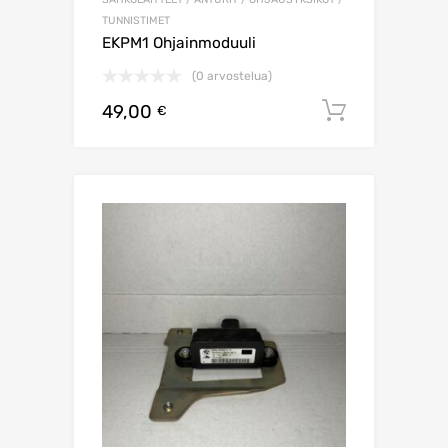
TUNNISTIMET
EKPM1 Ohjainmoduuli
(0 arvostelua)
49,00
Lisää os
€