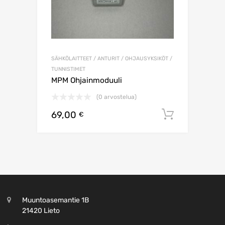
SÄHKÖLAITTEET / ANTURIT / OHJAUSYKSIKÖT /
TUNNISTIMET
MPM Ohjainmoduuli
(0 arvostelua)
69,00
Lisää os
€
Muuntoasemantie 1B
21420 Lieto