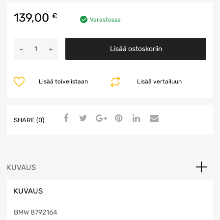
139,00
€
Varastossa
Headunit
Lisää ostoskoriin
määrä
Lisää toivelistaan
Lisää vertailuun
SHARE (0)
KUVAUS
KUVAUS
BMW 8792164