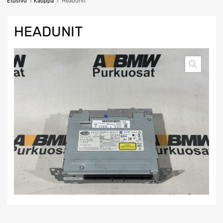
Etusivu
Kauppa
Headunit
HEADUNIT