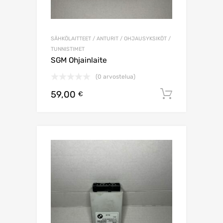
SÄHKÖLAITTEET / ANTURIT / OHJAUSYKSIKÖT /
TUNNISTIMET
SGM Ohjainlaite
(0 arvostelua)
59,00
Lisää os
€