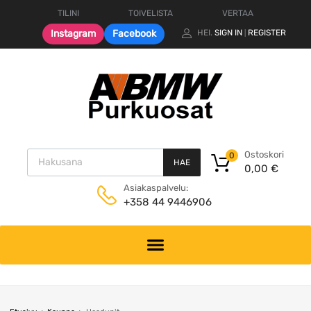
TILINI
TOIVELISTA
VERTAA
Instagram
Facebook
HEI.
SIGN IN
REGISTER
|
Products search
Ostoskori
0
HAE
0,00
€
Asiakaspalvelu:
+358 44 9446906
Skip
to
content