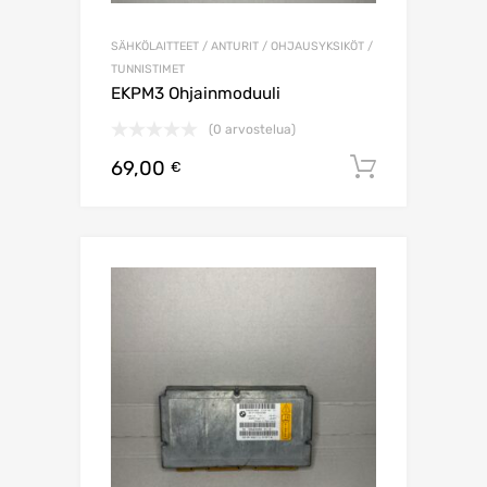
SÄHKÖLAITTEET / ANTURIT / OHJAUSYKSIKÖT /
TUNNISTIMET
EKPM3 Ohjainmoduuli
(0 arvostelua)
69,00
Lisää os
€