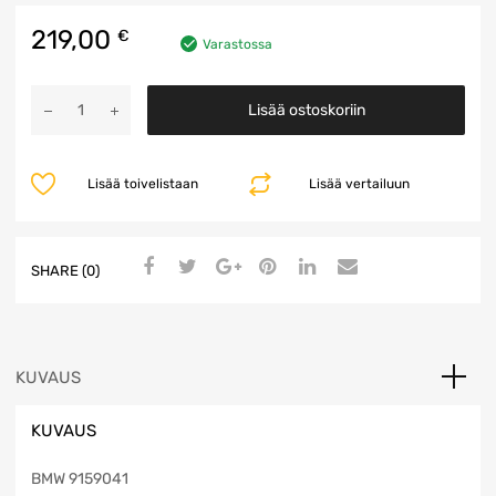
219,00
€
Varastossa
Headunit
Lisää ostoskoriin
määrä
Lisää toivelistaan
Lisää vertailuun
SHARE (0)
KUVAUS
KUVAUS
BMW 9159041