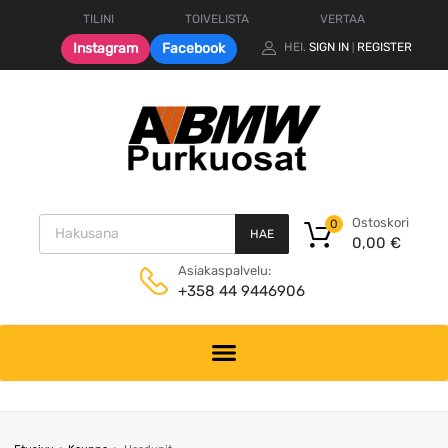
TILINI
TOIVELISTA
VERTAA
Instagram
Facebook
HEI.
SIGN IN
REGISTER
|
Products search
Ostoskori
0
HAE
0,00
€
Asiakaspalvelu:
+358 44 9446906
Skip
to
content