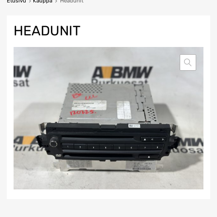
Etusivu
Kauppa
Headunit
HEADUNIT