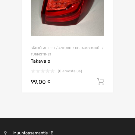
SÄHKÖLAITTEET / ANTURIT / OHJAUSYKSIKÖT /
TUNNISTIMET
Takavalo
(0 arvostelua)
99,00
Lisää os
€
Muuntoasemantie 1B