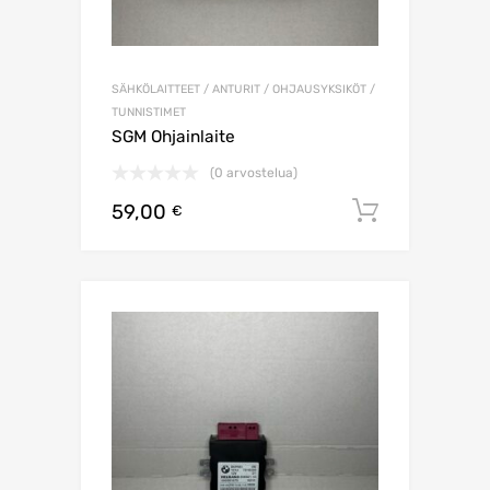
SÄHKÖLAITTEET / ANTURIT / OHJAUSYKSIKÖT /
TUNNISTIMET
SGM Ohjainlaite
(0 arvostelua)
59,00
Lisää os
€