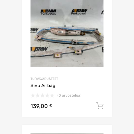
TURVAVARUSTEET
Sivu Airbag
(0 arvostelua)
139,00
Lisää os
€