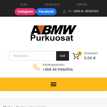
TILINI
TOIVELISTA
VERTAA
Instagram
Facebook
HEI.
SIGN IN
REGISTER
|
Products search
Ostoskori
0
HAE
0,00
€
Asiakaspalvelu:
+358 44 9446906
Skip
to
content