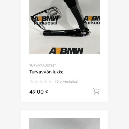
TURVAVARUSTEET
Turvavyön lukko
(0 arvostelua)
49,00
Lisää os
€