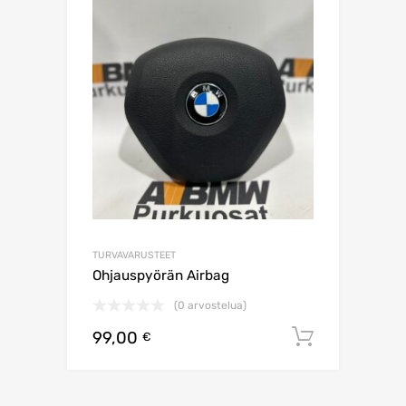
TURVAVARUSTEET
Ohjauspyörän Airbag
(0 arvostelua)
99,00
Lisää os
€