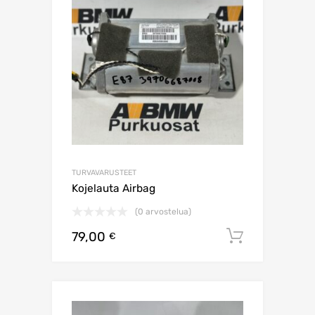
TURVAVARUSTEET
Kojelauta Airbag
(0 arvostelua)
79,00
Lisää os
€