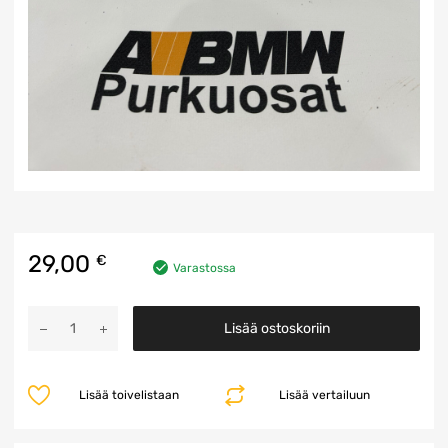
29,00
€
Varastossa
Hinauslenkki
Lisää ostoskoriin
määrä
Lisää toivelistaan
Lisää vertailuun