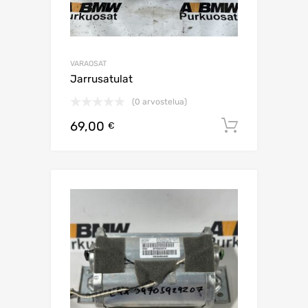
VARAOSAT
Jarrusatulat
(0 arvostelua)
69,00
Lisää os
€