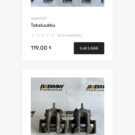
VARAOSAT
Takaluukku
(0 arvostelua)
119,00
€
Lue Lisää