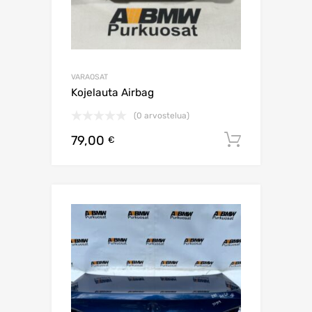
VARAOSAT
Kojelauta Airbag
(0 arvostelua)
79,00
Lisää os
€