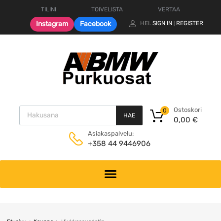
TILINI
TOIVELISTA
VERTAA
Instagram
Facebook
HEI.
SIGN IN
REGISTER
|
Products search
Ostoskori
0
HAE
0,00
€
Asiakaspalvelu:
+358 44 9446906
Skip
to
content