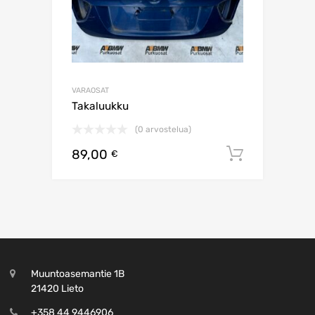
VARAOSAT
Takaluukku
(0 arvostelua)
89,00
Lisää os
€
Muuntoasemantie 1B
21420 Lieto
+358 44 9446906