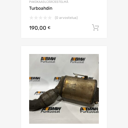
PAKOKAASUJÄRJESTELMÄ
Turboahdin
(0 arvostelua)
190,00
Lisää os
€