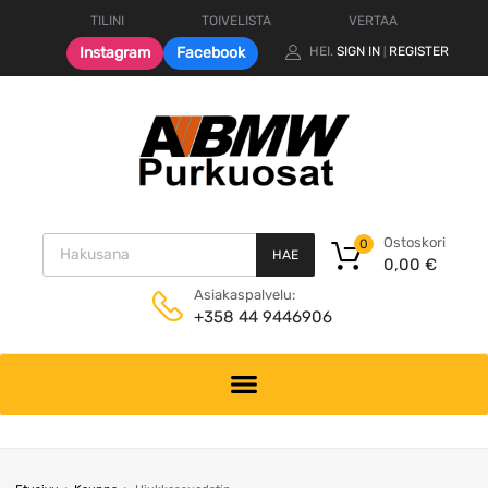
TILINI
TOIVELISTA
VERTAA
Instagram
Facebook
HEI.
SIGN IN
REGISTER
|
Products search
Ostoskori
0
HAE
0,00
€
Asiakaspalvelu:
+358 44 9446906
Skip
to
content