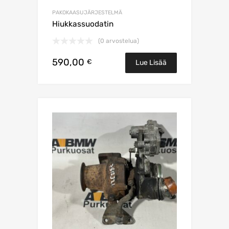
PAKOKAASUJÄRJESTELMÄ
Hiukkassuodatin
(0 arvostelua)
590,00
€
Lue Lisää