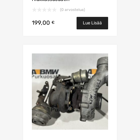
(0 arvostelua)
199,00
€
Lue Lisää