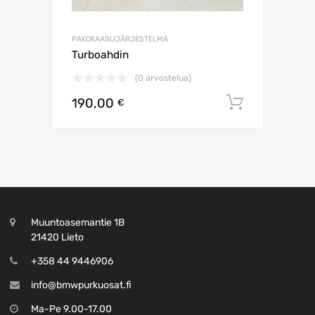
PAKOKAASUJÄRJESTELMÄ
Turboahdin
(0 arvostelua)
190,00
Lisää os
€
Muuntoasemantie 1B
21420 Lieto
+358 44 9446906
info@bmwpurkuosat.fi
Ma-Pe 9.00-17.00