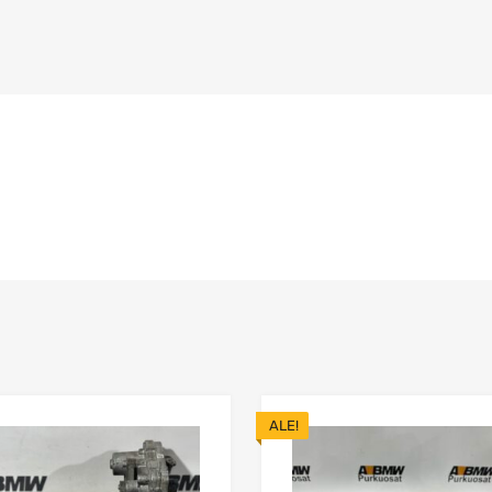
ALE!
n
Lisää toivelistaan
Lisää vertailuun