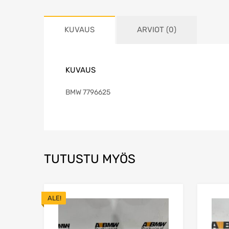
KUVAUS
ARVIOT (0)
KUVAUS
BMW 7796625
TUTUSTU MYÖS
ALE!
Lisää toivelistaa
Lisää vertailuun