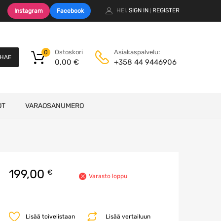
HEI.
SIGN IN
REGISTER
Instagram
Facebook
|
Ostoskori
Asiakaspalvelu:
0
HAE
0,00
€
+358 44 9446906
OT
VARAOSANUMERO
199,00
€
Varasto loppu
Lisää toivelistaan
Lisää vertailuun