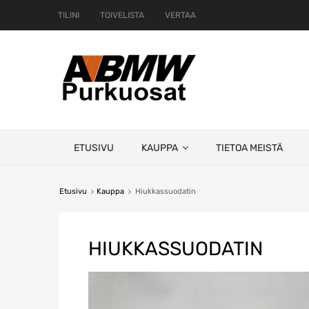
TILINI
TOIVELISTA
VERTAA
Skip
ETUSIVU
KAUPPA
TIETOA MEISTÄ
to
content
Etusivu
Kauppa
Hiukkassuodatin
HIUKKASSUODATIN