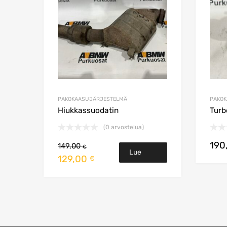
PAKOKAASUJÄRJESTELMÄ
PAKO
Hiukkassuodatin
Turb
(0 arvostelua)
190
149,00
€
Lue
Alkuperäinen
Nykyinen
129,00
€
hinta
hinta
Lisää
oli:
on:
149,00 €.
129,00 €.