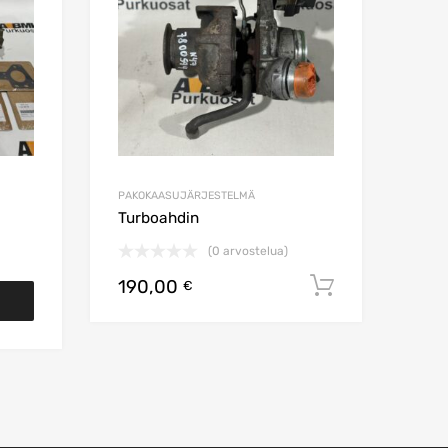
PAKOKAASUJÄRJESTELMÄ
Turboahdin
(0 arvostelua)
190,00
Lisää osto
€