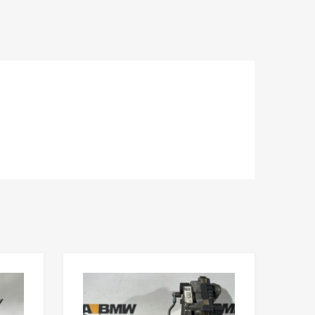
Lisää toivelistaan
Lisää toivelista
Lisää vertailuun
Lisää vertailuun