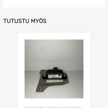
TUTUSTU MYÖS
SÄHKÖLAITTEET / ANTURIT / OHJAUSYKSIKÖT /