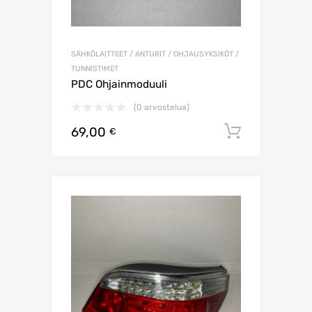
SÄHKÖLAITTEET / ANTURIT / OHJAUSYKSIKÖT /
TUNNISTIMET
PDC Ohjainmoduuli
(0 arvostelua)
69,00
Lisää os
€