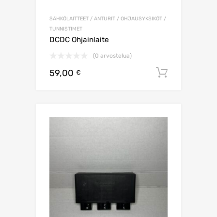
SÄHKÖLAITTEET / ANTURIT / OHJAUSYKSIKÖT /
TUNNISTIMET
DCDC Ohjainlaite
(0 arvostelua)
59,00
Lisää os
€