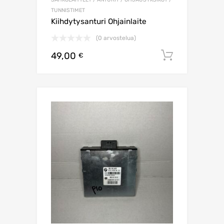
TUNNISTIMET
Kiihdytysanturi Ohjainlaite
(0 arvostelua)
49,00
Lisää os
€