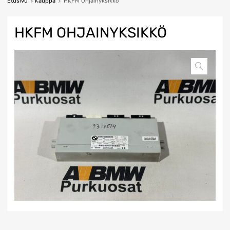
Etusivu
Kauppa
HKFM Ohjainyksikkö
HKFM OHJAINYKSIKKÖ