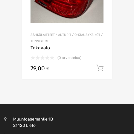
SÄHKÖLAITTEET / ANTURIT / OHJAUSYKSIKÖT /
TUNNISTIMET
Takavalo
(0 arvostelua)
79,00
Lisää os
€
Muuntoasemantie 1B
21420 Lieto