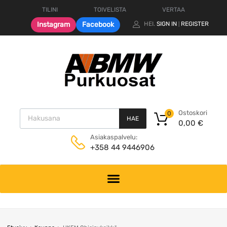
TILINI
TOIVELISTA
VERTAA
Instagram
Facebook
HEI.
SIGN IN
REGISTER
|
Products search
Ostoskori
0
HAE
0,00
€
Asiakaspalvelu:
+358 44 9446906
Skip
to
content