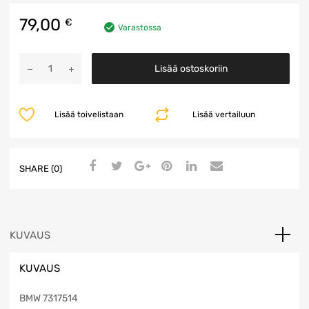
79,00
€
Varastossa
HKFM
Lisää ostoskoriin
Ohjainyksikkö
määrä
Lisää toivelistaan
Lisää vertailuun
SHARE (0)
KUVAUS
KUVAUS
BMW 7317514