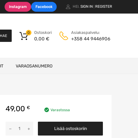
HEI.
SIGN IN
REGISTER
Instagram
Facebook
|
Ostoskori
Asiakaspalvelu:
0
HAE
0,00
€
+358 44 9446906
OT
VARAOSANUMERO
49,00
€
Varastossa
Ilmamassamittari
Lisää ostoskoriin
määrä