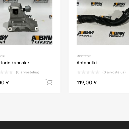
ORI
MOOTTORI
torin kannake
Ahtoputki
(0 arvostelua)
(0 arvostelua)
00
119,00
koriin
Lisää ostoskoriin
€
€