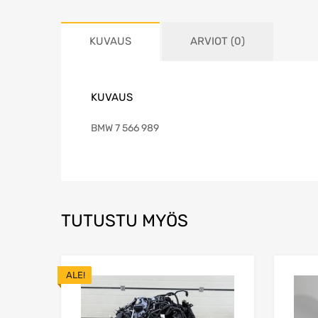
KUVAUS
ARVIOT (0)
KUVAUS
BMW 7 566 989
TUTUSTU MYÖS
ALE!
Lisää toivelistaa
Lisää vertailuun