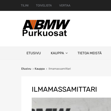
TILINI
TOIVELISTA
VERTAA
Skip
ETUSIVU
KAUPPA
TIETOA MEISTÄ
to
content
Etusivu
Kauppa
Ilmamassamittari
ILMAMASSAMITTARI