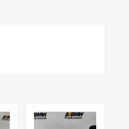
Lisää toivelistaan
Lisää toivelista
Lisää vertailuun
Lisää vertailuun