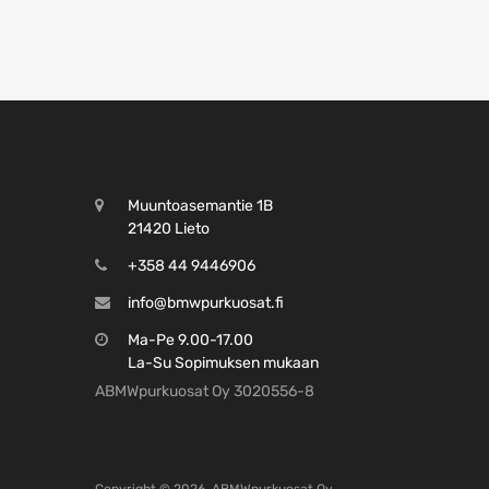
Muuntoasemantie 1B
21420 Lieto
+358 44 9446906
info@bmwpurkuosat.fi
Ma-Pe 9.00-17.00
La-Su Sopimuksen mukaan
ABMWpurkuosat Oy 3020556-8
Copyright ©
2026
ABMWpurkuosat Oy