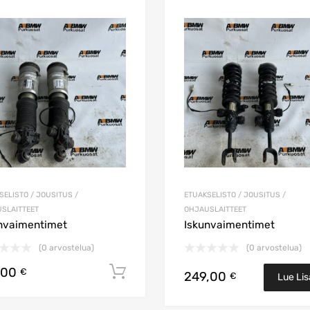
n
Lisää toivelistaan
Lisää vertailuun
SELISTO / JOUSITUS /
ETUAKSELISTO / JOUSITUS /
SLAITTEET
OHJAUSLAITTEET
nvaimentimet
Iskunvaimentimet
(0 arvostelua)
(0 arvostelua)
,00
koriin
Lisää ostoskoriin
€
249,00
€
Lue Li