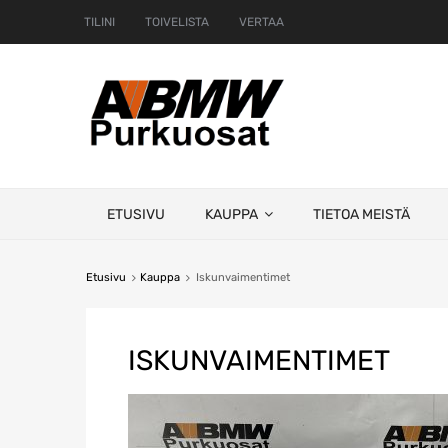
TILINI
TOIVELISTA
VERTAA
Skip
ETUSIVU
KAUPPA
TIETOA MEISTÄ
to
content
Etusivu
Kauppa
Iskunvaimentimet
ISKUNVAIMENTIMET