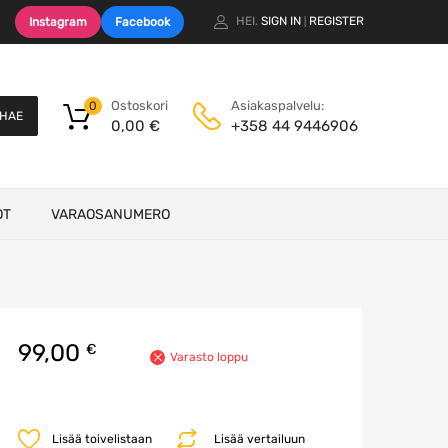
HEI.
SIGN IN
REGISTER
Instagram
Facebook
|
Ostoskori
Asiakaspalvelu:
0
HAE
0,00
€
+358 44 9446906
OT
VARAOSANUMERO
99,00
€
Varasto loppu
Lisää toivelistaan
Lisää vertailuun