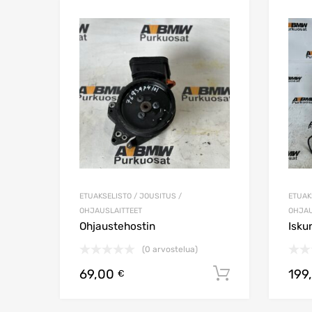
Lisää toivelistaa
Lisää vertailuun
ETUAKSELISTO / JOUSITUS /
ETUAK
OHJAUSLAITTEET
OHJAU
Ohjaustehostin
Isku
(0 arvostelua)
69,00
199
Lisää ostos
€