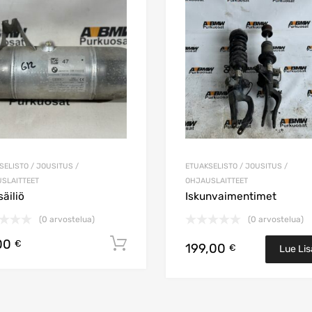
Lisää vertailuun
SELISTO / JOUSITUS /
ETUAKSELISTO / JOUSITUS /
SLAITTEET
OHJAUSLAITTEET
säiliö
Iskunvaimentimet
(0 arvostelua)
(0 arvostelua)
00
koriin
Lisää ostoskoriin
€
199,00
€
Lue Li