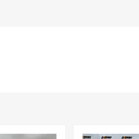
n
Lisää toivelistaan