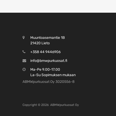
Muuntoasemantie 1B
21420 Lieto
+358 44 9446906
info@bmwpurkuosat.fi
Ma-Pe 9.00-17.00
La-Su Sopimuksen mukaan
ABMWpurkuosat Oy 3020556-8
Copyright ©
2026
ABMWpurkuosat Oy