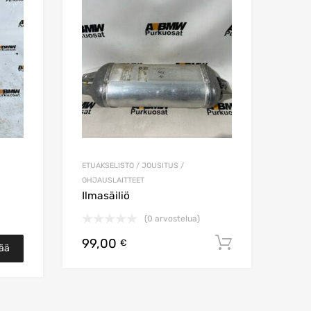
Lisää vertailuun
Lisää vertailuun
ETUAKSELISTO / JOUSITUS /
OHJAUSLAITTEET
Ilmasäiliö
(0 arvostelua)
99,00
Lisää osto
€
sää