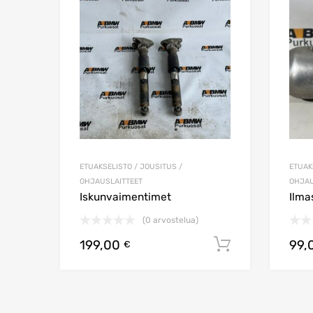
Lisää vertailuun
ETUAKSELISTO / JOUSITUS /
ETUAK
OHJAUSLAITTEET
OHJAU
Iskunvaimentimet
Ilma
(0 arvostelua)
199,00
99,
Lisää ostos
€