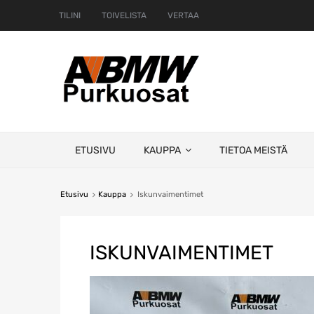
TILINI
TOIVELISTA
VERTAA
Skip
ETUSIVU
KAUPPA
TIETOA MEISTÄ
to
content
Etusivu
Kauppa
Iskunvaimentimet
ISKUNVAIMENTIMET