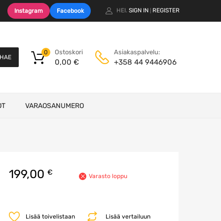
HEI.
SIGN IN
REGISTER
Instagram
Facebook
|
Ostoskori
Asiakaspalvelu:
0
HAE
0,00
€
+358 44 9446906
OT
VARAOSANUMERO
199,00
€
Varasto loppu
Lisää toivelistaan
Lisää vertailuun