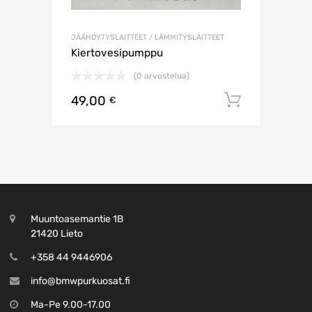
JÄÄHDYTYSLAITTEET / LÄMMITYSLAITTEET
Kiertovesipumppu
(0 arvostelua)
49,00
Lisää os
€
Muuntoasemantie 1B
21420 Lieto
+358 44 9446906
info@bmwpurkuosat.fi
Ma-Pe 9.00-17.00