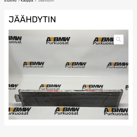
Etusivu
Kauppa
Jäähdytin
JÄÄHDYTIN