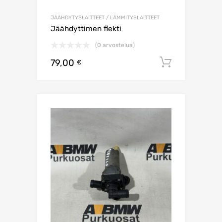
JÄÄHDYTYSLAITTEET / LÄMMITYSLAITTEET
Jäähdyttimen flekti
(0 arvostelua)
79,00
Lisää os
€