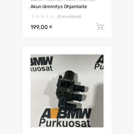
Akun lämmitys Ohjainlaite
(0 arvostelua)
199,00
Lisää os
€