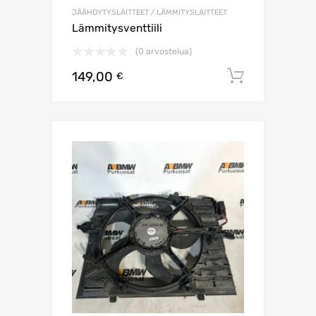
JÄÄHDYTYSLAITTEET / LÄMMITYSLAITTEET
Lämmitysventtiili
(0 arvostelua)
149,00
Lisää os
€