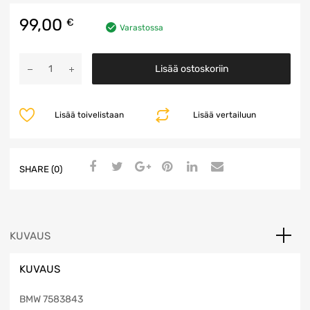
99,00
€
Varastossa
Jäähdytin
Lisää ostoskoriin
määrä
Lisää toivelistaan
Lisää vertailuun
SHARE (0)
KUVAUS
KUVAUS
BMW 7583843