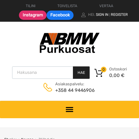
TILINI
TOIVELISTA
VERTAA
Instagram
Facebook
HEI.
SIGN IN
REGISTER
|
Products search
Ostoskori
0
HAE
0,00
€
Asiakaspalvelu:
+358 44 9446906
Skip
to
content