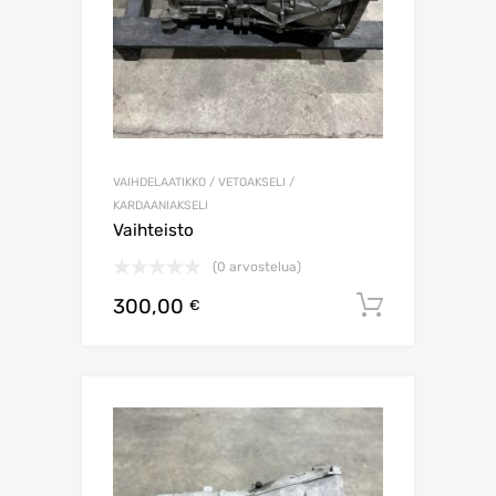
VAIHDELAATIKKO / VETOAKSELI /
KARDAANIAKSELI
Vaihteisto
(0 arvostelua)
300,00
Lisää os
€