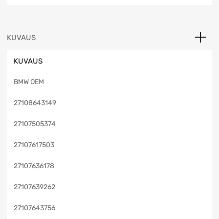
KUVAUS
KUVAUS
BMW OEM
27108643149
27107505374
27107617503
27107636178
27107639262
27107643756