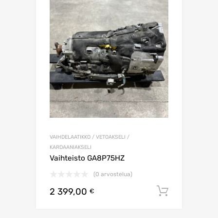
VAIHDELAATIKKO / VETOAKSELI /
KARDAANIAKSELI
Vaihteisto GA8P75HZ
(0 arvostelua)
2 399,00
Lisää os
€