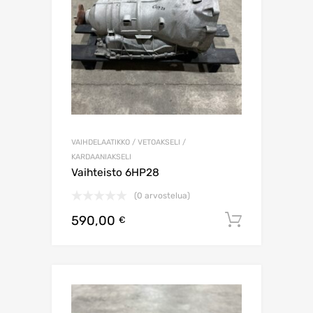
VAIHDELAATIKKO / VETOAKSELI /
KARDAANIAKSELI
Vaihteisto 6HP28
(0 arvostelua)
590,00
Lisää os
€