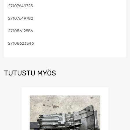
27107649725
27107649782
27108612556
27108623346
TUTUSTU MYÖS