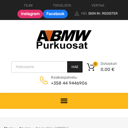
TILINI
TOIVELISTA
VERTAA
Instagram
Facebook
HEI.
SIGN IN
REGISTER
|
Products search
Ostoskori
0
HAE
0,00
€
Asiakaspalvelu:
+358 44 9446906
Skip
to
content