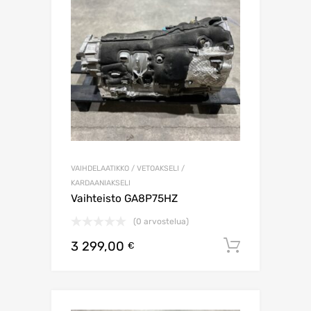
VAIHDELAATIKKO / VETOAKSELI /
KARDAANIAKSELI
Vaihteisto GA8P75HZ
(0 arvostelua)
3 299,00
Lisää os
€