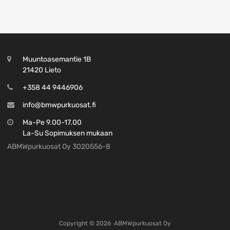
Muuntoasemantie 1B
21420 Lieto
+358 44 9446906
info@bmwpurkuosat.fi
Ma-Pe 9.00-17.00
La-Su Sopimuksen mukaan
ABMWpurkuosat Oy 3020556-8
Copyright ©
2026
ABMWpurkuosat Oy