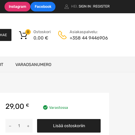
HEI.
SIGN IN
REGISTER
Instagram
Facebook
|
Ostoskori
Asiakaspalvelu:
0
HAE
0,00
€
+358 44 9446906
OT
VARAOSANUMERO
29,00
€
Varastossa
Jousikupit
Lisää ostoskoriin
määrä