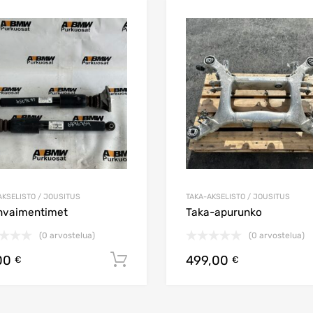
n
Lisää toivelistaan
Lisää vertailuun
AKSELISTO / JOUSITUS
TAKA-AKSELISTO / JOUSITUS
nvaimentimet
Taka-apurunko
(0 arvostelua)
(0 arvostelua)
00
499,00
koriin
Lisää ostoskoriin
€
€