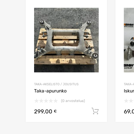
Lisää toivelistaa
Lisää vertailuun
TAKA-AKSELISTO / JOUSITUS
TAKA-
Taka-apurunko
Isku
(0 arvostelua)
299,00
69,
Lisää ostos
€