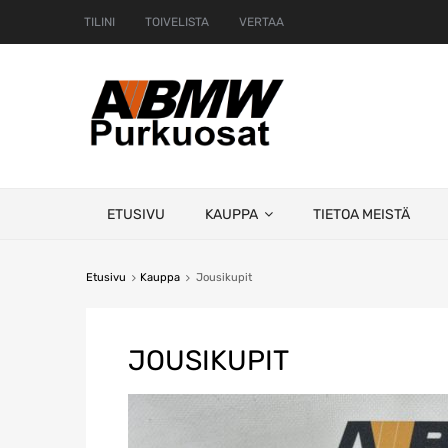
TILINI
TOIVELISTA
VERTAA
Skip
ETUSIVU
KAUPPA
TIETOA MEISTÄ
to
content
Etusivu
Kauppa
Jousikupit
JOUSIKUPIT