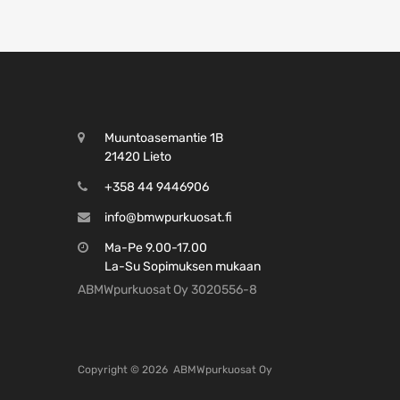
Muuntoasemantie 1B
21420 Lieto
+358 44 9446906
info@bmwpurkuosat.fi
Ma-Pe 9.00-17.00
La-Su Sopimuksen mukaan
ABMWpurkuosat Oy 3020556-8
Copyright ©
2026
ABMWpurkuosat Oy