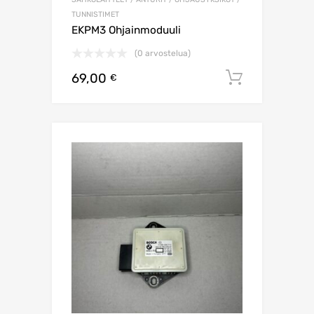
TUNNISTIMET
EKPM3 Ohjainmoduuli
(0 arvostelua)
69,00
Lisää os
€