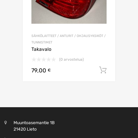
SÄHKÖLAITTEET / ANTURIT / OHJAUSYKSIKÖT /
TUNNISTIMET
Takavalo
(0 arvostelua)
79,00
Lisää os
€
Muuntoasemantie 1B
21420 Lieto