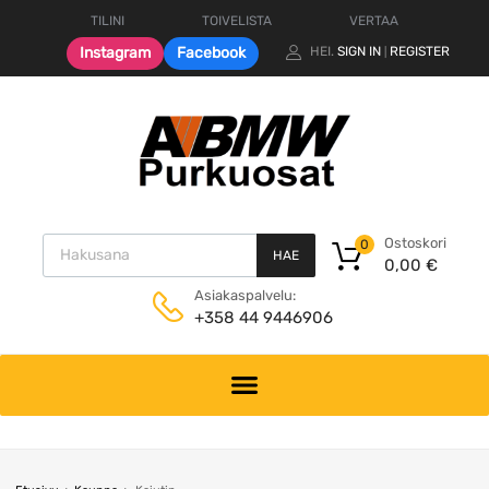
TILINI
TOIVELISTA
VERTAA
Instagram
Facebook
HEI.
SIGN IN
REGISTER
|
Products search
Ostoskori
0
HAE
0,00
€
Asiakaspalvelu:
+358 44 9446906
Skip
to
content