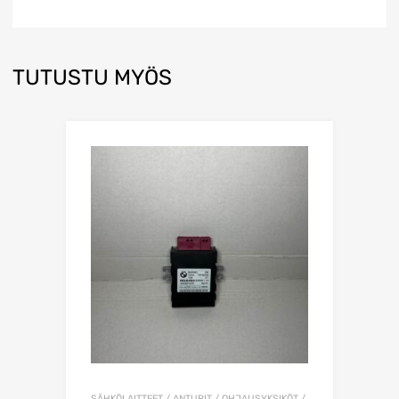
TUTUSTU MYÖS
SÄHKÖLAITTEET / ANTURIT / OHJAUSYKSIKÖT /