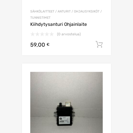
SÄHKÖLAITTEET / ANTURIT / OHJAUSYKSIKÖT /
TUNNISTIMET
Kiihdytysanturi Ohjainlaite
(0 arvostelua)
59,00
Lisää os
€