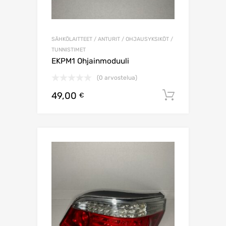
SÄHKÖLAITTEET / ANTURIT / OHJAUSYKSIKÖT /
TUNNISTIMET
EKPM1 Ohjainmoduuli
(0 arvostelua)
49,00
Lisää os
€