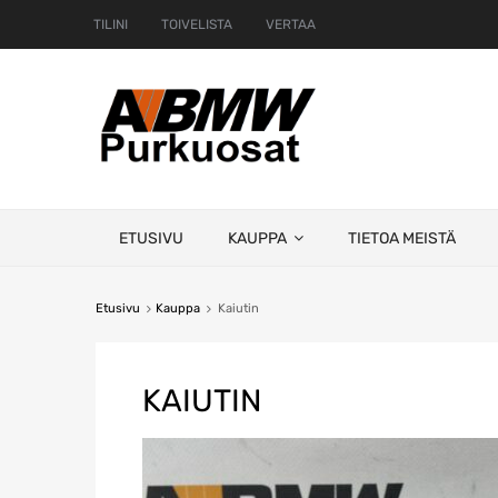
TILINI
TOIVELISTA
VERTAA
Skip
ETUSIVU
KAUPPA
TIETOA MEISTÄ
to
content
Etusivu
Kauppa
Kaiutin
KAIUTIN