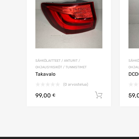
SÄHKÖLAITTEET / ANTURIT /
SÄHKÖ
OHJAUSYKSIKÖT / TUNNISTIMET
OHJAU
Takavalo
DCDC
(0 arvostelua)
99,00
59,
Lisää ostos
€