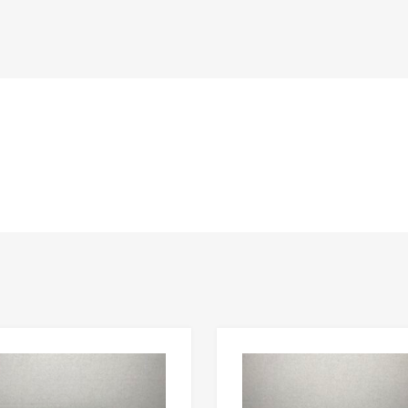
n
Lisää toivelistaan
Lisää vertailuun