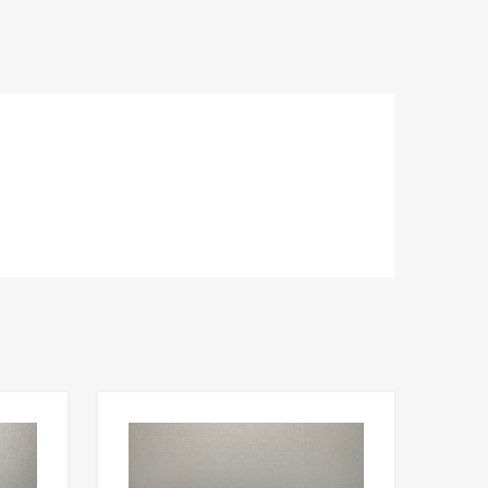
Lisää toivelistaan
Lisää toivelista
Lisää vertailuun
Lisää vertailuun