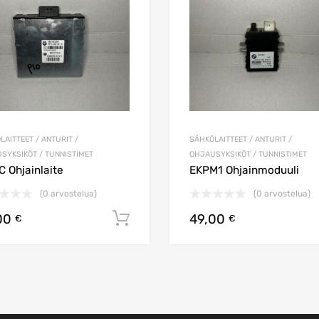
LAITTEET / ANTURIT /
SÄHKÖLAITTEET / ANTURIT /
SYKSIKÖT / TUNNISTIMET
OHJAUSYKSIKÖT / TUNNISTIMET
 Ohjainlaite
EKPM1 Ohjainmoduuli
(0 arvostelua)
(0 arvostelua)
00
49,00
koriin
Lisää ostoskoriin
€
€