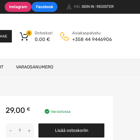
HEI.
SIGN IN
REGISTER
Instagram
Facebook
|
Ostoskori
Asiakaspalvelu:
0
HAE
0,00
€
+358 44 9446906
OT
VARAOSANUMERO
29,00
€
Varastossa
Kaiutin
Lisää ostoskoriin
määrä