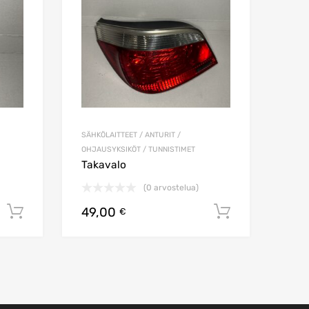
SÄHKÖLAITTEET / ANTURIT /
OHJAUSYKSIKÖT / TUNNISTIMET
Takavalo
(0 arvostelua)
49,00
Lisää ostoskoriin
Lisää osto
€