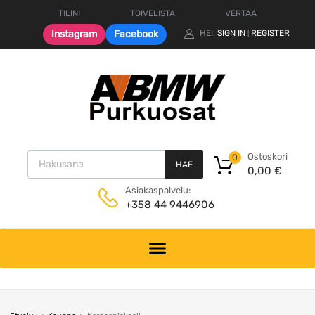
TILINI
TOIVELISTA
VERTAA
Instagram
Facebook
HEI.
SIGN IN
REGISTER
|
Products search
Ostoskori
0
HAE
0,00
€
Asiakaspalvelu:
+358 44 9446906
Skip
to
content