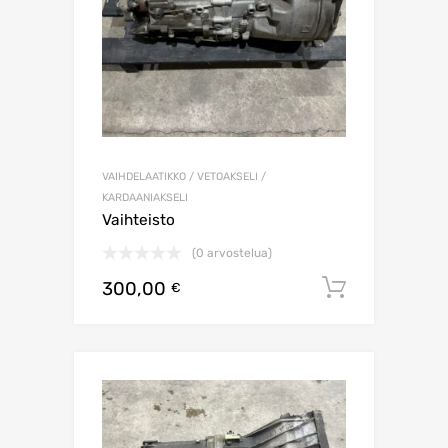
VAIHDELAATIKKO / VETOAKSELI /
KARDAANIAKSELI
Vaihteisto
(0 arvostelua)
300,00
Lisää os
€