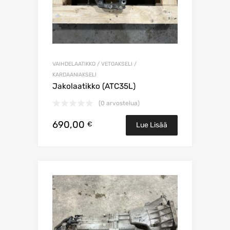
VAIHDELAATIKKO / VETOAKSELI /
KARDAANIAKSELI
Jakolaatikko (ATC35L)
(0 arvostelua)
690,00
€
Lue Lisää