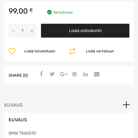
99,00
€
Varastossa
Kardaaniakseli
Lisää ostoskoriin
määrä
Lisää toivelistaan
Lisää vertailuun
SHARE (0)
KUVAUS
KUVAUS
BMW 7560510