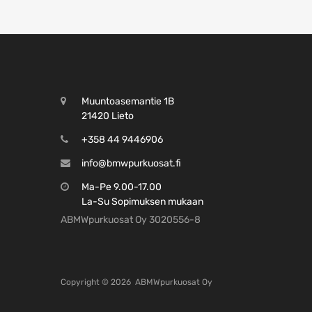
Muuntoasemantie 1B
21420 Lieto
+358 44 9446906
info@bmwpurkuosat.fi
Ma-Pe 9.00-17.00
La-Su Sopimuksen mukaan
ABMWpurkuosat Oy 3020556-8
Copyright ©
2026
ABMWpurkuosat Oy