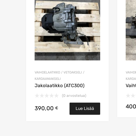
Lisää vertailuun
VAIHDELAATIKKO / VETOAKSELI /
VAIHDE
KARDAANIAKSELI
KARDA
Jakolaatikko (ATC300)
Vaih
(0 arvostelua)
40
390,00
€
Lue Lisää