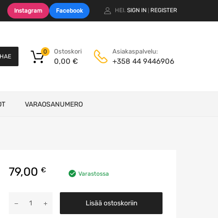
HEI.
SIGN IN
REGISTER
Instagram
Facebook
|
Ostoskori
Asiakaspalvelu:
0
HAE
0,00
€
+358 44 9446906
OT
VARAOSANUMERO
79,00
€
Varastossa
Kardaaniakseli
Lisää ostoskoriin
määrä