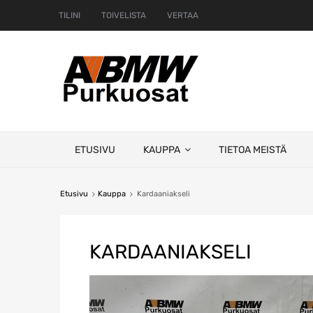
TILINI
TOIVELISTA
VERTAA
Skip
ETUSIVU
KAUPPA
TIETOA MEISTÄ
to
content
Etusivu
Kauppa
Kardaaniakseli
KARDAANIAKSELI