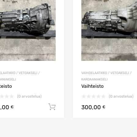
Lisää vertailuun
LAATIKKO / VETOAKSELI /
VAIHDELAATIKKO / VETOAKSELI /
ANIAKSELI
KARDAANIAKSELI
teisto
Vaihteisto
(0 arvostelua)
(0 arvostelua)
0,00
300,00
Lisää ostoskoriin
€
€