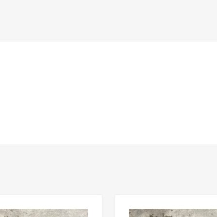
n
Lisää toivelistaan