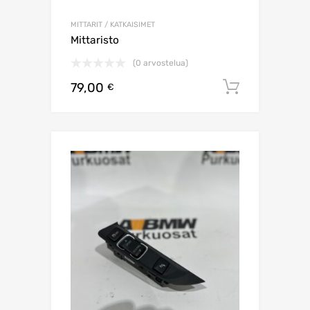
MITTARIT / KATKAISIMET
Mittaristo
(0 arvostelua)
79,00
Lisää os
€