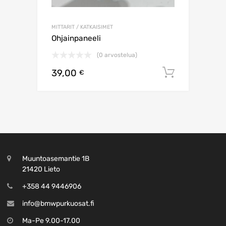
MITTARIT / KATKAISIMET
Ohjainpaneeli
(0 arvostelua)
39,00
Lisää os
€
Muuntoasemantie 1B
21420 Lieto
+358 44 9446906
info@bmwpurkuosat.fi
Ma-Pe 9.00-17.00