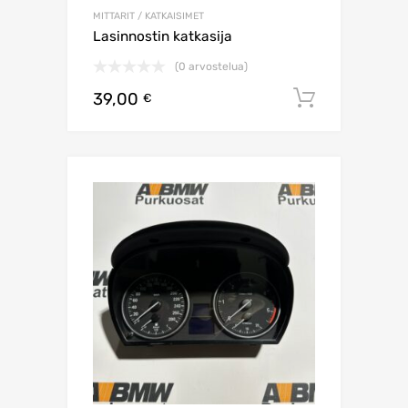
MITTARIT / KATKAISIMET
Lasinnostin katkasija
(0 arvostelua)
39,00
Lisää os
€