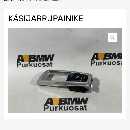
Etusivu
Kauppa
Käsijarrupainike
KÄSIJARRUPAINIKE