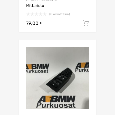
Mittaristo
(0 arvostelua)
79,00
Lisää os
€