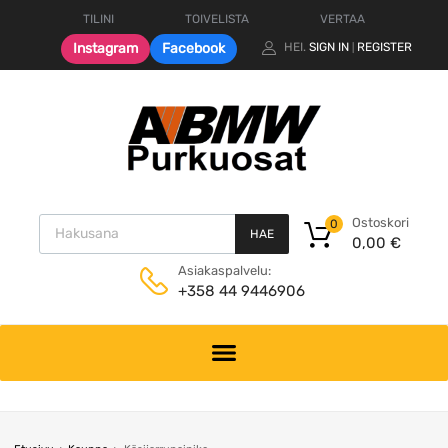
TILINI
TOIVELISTA
VERTAA
Instagram
Facebook
HEI.
SIGN IN
REGISTER
|
Products search
Ostoskori
0
HAE
0,00
€
Asiakaspalvelu:
+358 44 9446906
Skip
to
content