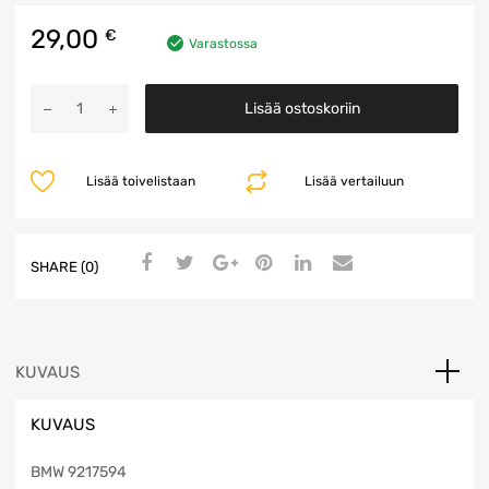
29,00
€
Varastossa
Käsijarrupainike
Lisää ostoskoriin
määrä
Lisää toivelistaan
Lisää vertailuun
SHARE (0)
KUVAUS
KUVAUS
BMW 9217594