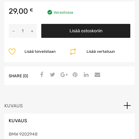
29,00
€
Varastossa
Katkasijapaneeli
Lisää ostoskoriin
määrä
Lisää toivelistaan
Lisää vertailuun
SHARE (0)
KUVAUS
KUVAUS
BMW 9202948