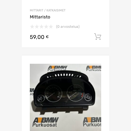
MITTARIT / KATKAISIMET
Mittaristo
(0 arvostelua)
59,00
Lisää os
€