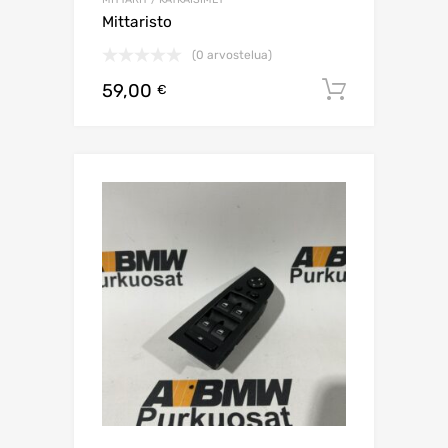
Mittaristo
(0 arvostelua)
59,00
Lisää os
€