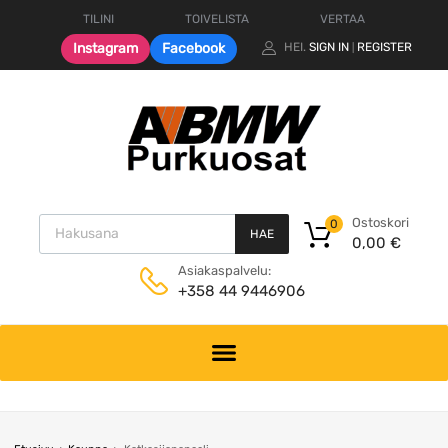
TILINI
TOIVELISTA
VERTAA
Instagram
Facebook
HEI.
SIGN IN
REGISTER
|
Products search
Ostoskori
0
HAE
0,00
€
Asiakaspalvelu:
+358 44 9446906
Skip
to
content