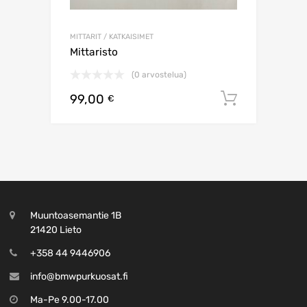
MITTARIT / KATKAISIMET
Mittaristo
(0 arvostelua)
99,00
Lisää os
€
Muuntoasemantie 1B
21420 Lieto
+358 44 9446906
info@bmwpurkuosat.fi
Ma-Pe 9.00-17.00