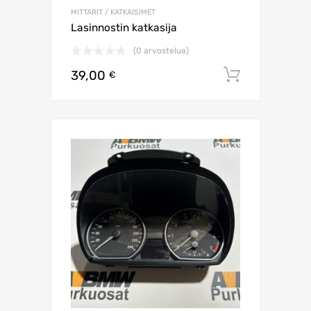
MITTARIT / KATKAISIMET
Lasinnostin katkasija
(0 arvostelua)
39,00
Lisää os
€