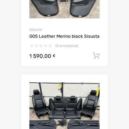
SISUSTA
G05 Leather Merino black Sisusta
(0 arvostelua)
1 590,00
Lisää os
€