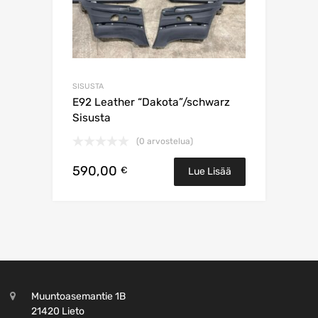
SISUSTA
E92 Leather “Dakota”/schwarz
Sisusta
(0 arvostelua)
590,00
€
Lue Lisää
Muuntoasemantie 1B
21420 Lieto