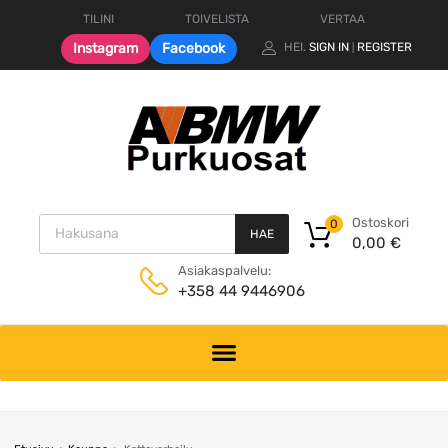
TILINI
TOIVELISTA
VERTAA
Instagram
Facebook
HEI.
SIGN IN
REGISTER
|
Products search
Ostoskori
0
HAE
0,00
€
Asiakaspalvelu:
+358 44 9446906
Skip
to
content