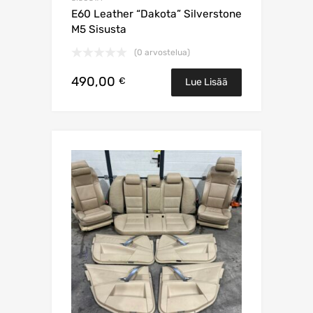
E60 Leather “Dakota” Silverstone
M5 Sisusta
(0 arvostelua)
490,00
€
Lue Lisää