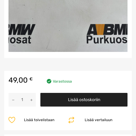
49,00
€
Varastossa
KBM
Lisää ostoskoriin
Ohjainyksikkö
määrä
Lisää toivelistaan
Lisää vertailuun