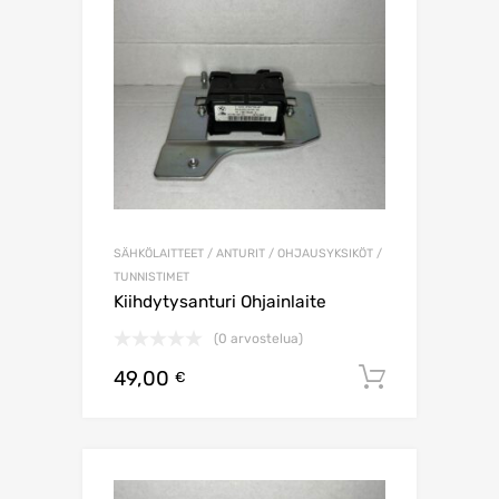
SÄHKÖLAITTEET / ANTURIT / OHJAUSYKSIKÖT /
TUNNISTIMET
Kiihdytysanturi Ohjainlaite
(0 arvostelua)
49,00
Lisää os
€