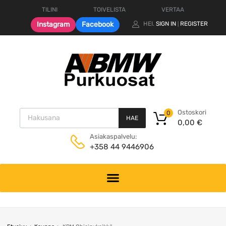
TILINI
TOIVELISTA
VERTAA
Instagram
Facebook
HEI.
SIGN IN
REGISTER
|
Products search
Ostoskori
0
HAE
0,00
€
Asiakaspalvelu:
+358 44 9446906
Skip
to
content