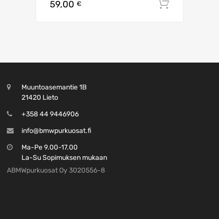
59,00
Lisää os
€
Muuntoasemantie 1B
21420 Lieto
+358 44 9446906
info@bmwpurkuosat.fi
Ma-Pe 9.00-17.00
La-Su Sopimuksen mukaan
ABMWpurkuosat Oy 3020556-8