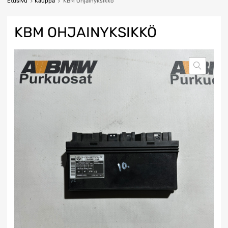
Etusivu
Kauppa
KBM Ohjainyksikkö
KBM OHJAINYKSIKKÖ