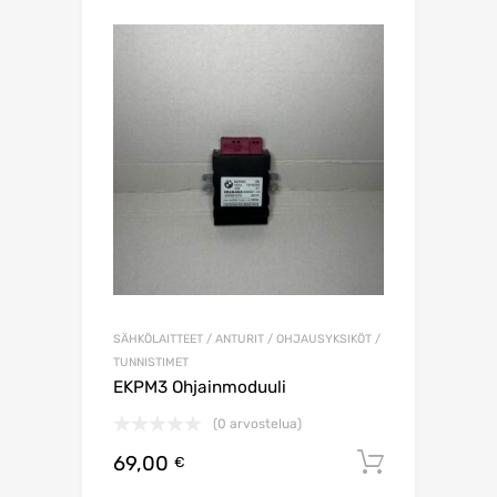
SÄHKÖLAITTEET / ANTURIT / OHJAUSYKSIKÖT /
TUNNISTIMET
EKPM3 Ohjainmoduuli
(0 arvostelua)
69,00
Lisää os
€