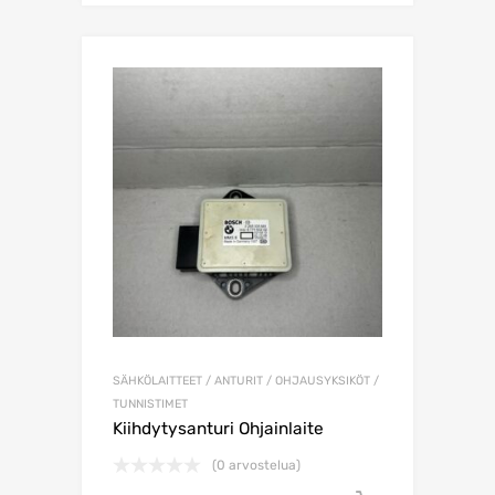
SÄHKÖLAITTEET / ANTURIT / OHJAUSYKSIKÖT /
TUNNISTIMET
Kiihdytysanturi Ohjainlaite
(0 arvostelua)