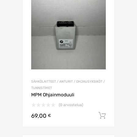
SÄHKÖLAITTEET / ANTURIT / OHJAUSYKSIKÖT /
TUNNISTIMET
MPM Ohjainmoduuli
(0 arvostelua)
69,00
Lisää os
€