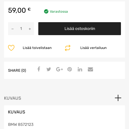
59,00
€
Varastossa
Kiertovesipumppu
Lisää ostoskoriin
määrä
Lisää toivelistaan
Lisää vertailuun
SHARE (0)
KUVAUS
KUVAUS
BMW 8572123