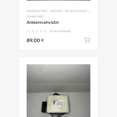
SÄHKÖLAITTEET / ANTURIT / OHJAUSYKSIKÖT /
TUNNISTIMET
Anteenivahvistin
(0 arvostelua)
89,00
Lisää os
€