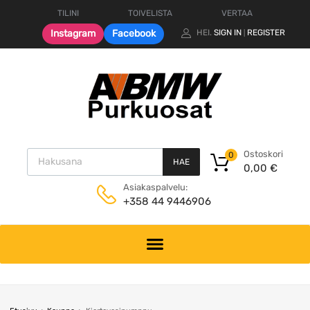
TILINI
TOIVELISTA
VERTAA
Instagram
Facebook
HEI.
SIGN IN
REGISTER
|
Products search
Ostoskori
0
HAE
0,00
€
Asiakaspalvelu:
+358 44 9446906
Skip
to
content