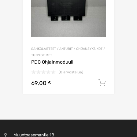
SÄHKÖLAITTEET / ANTURIT / OHJAUSYKSIKÖT /
TUNNISTIMET
PDC Ohjainmoduuli
(0 arvostelua)
69,00
Lisää os
€
Muuntoasemantie 1B