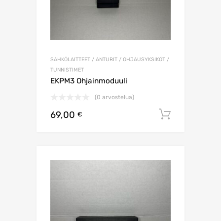
SÄHKÖLAITTEET / ANTURIT / OHJAUSYKSIKÖT /
TUNNISTIMET
EKPM3 Ohjainmoduuli
(0 arvostelua)
69,00
Lisää os
€