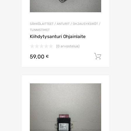
SÄHKÖLAITTEET / ANTURIT / OHJAUSYKSIKÖT /
TUNNISTIMET
Kiihdytysanturi Ohjainlaite
(0 arvostelua)
59,00
Lisää os
€