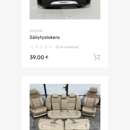
SISUSTA
Säilytyslokero
(0 arvostelua)
39,00
Lisää os
€