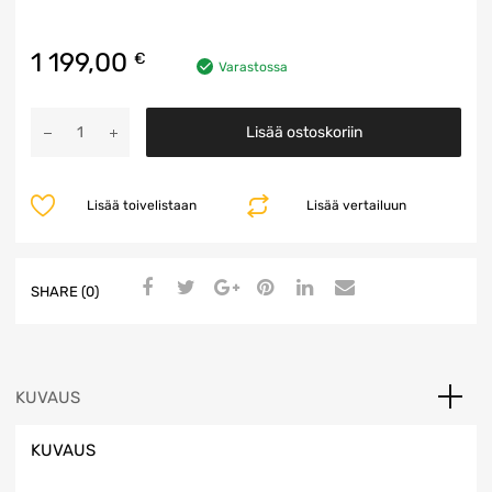
1 199,00
€
Varastossa
Kojelauta
Lisää ostoskoriin
määrä
Lisää toivelistaan
Lisää vertailuun
SHARE (0)
KUVAUS
KUVAUS