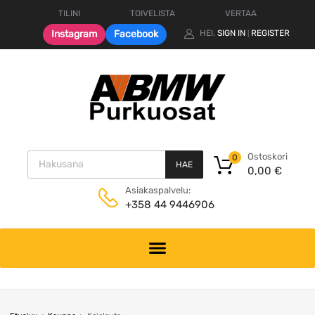
TILINI
TOIVELISTA
VERTAA
Instagram
Facebook
HEI.
SIGN IN
REGISTER
|
Products search
Ostoskori
0
HAE
0,00
€
Asiakaspalvelu:
+358 44 9446906
Skip
to
content