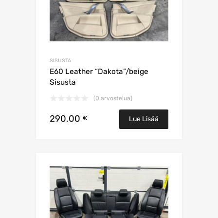
SISUSTA
E60 Leather “Dakota”/beige
Sisusta
(0 arvostelua)
290,00
€
Lue Lisää