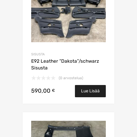
SISUSTA
E92 Leather “Dakota”/schwarz
Sisusta
(0 arvostelua)
590,00
€
Lue Lisää