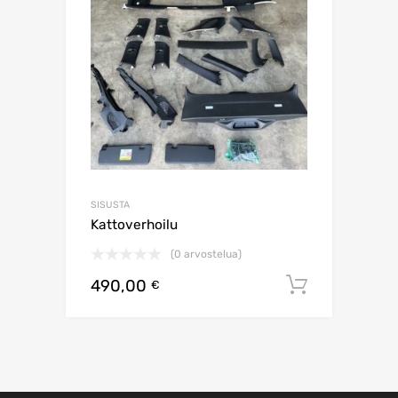
SISUSTA
Kattoverhoilu
(0 arvostelua)
490,00
Lisää os
€