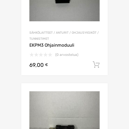
SÄHKÖLAITTEET / ANTURIT / OHJAUSYKSIKÖT /
TUNNISTIMET
EKPM3 Ohjainmoduuli
(0 arvostelua)
69,00
Lisää os
€