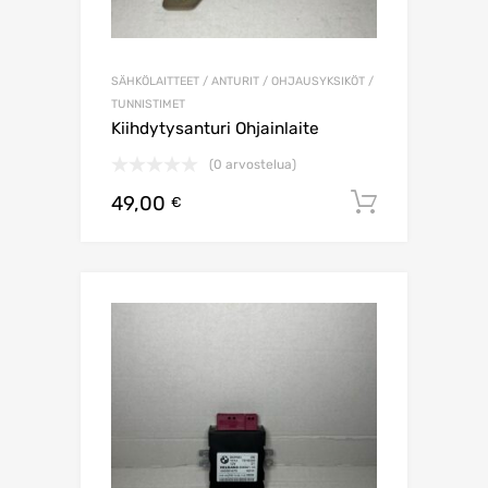
SÄHKÖLAITTEET / ANTURIT / OHJAUSYKSIKÖT /
TUNNISTIMET
Kiihdytysanturi Ohjainlaite
(0 arvostelua)
49,00
Lisää os
€