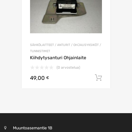
SÄHKÖLAITTEET / ANTURIT / OHJAUSYKSIKÖT /
TUNNISTIMET
Kiihdytysanturi Ohjainlaite
(0 arvostelua)
49,00
Lisää os
€
Muuntoasemantie 1B