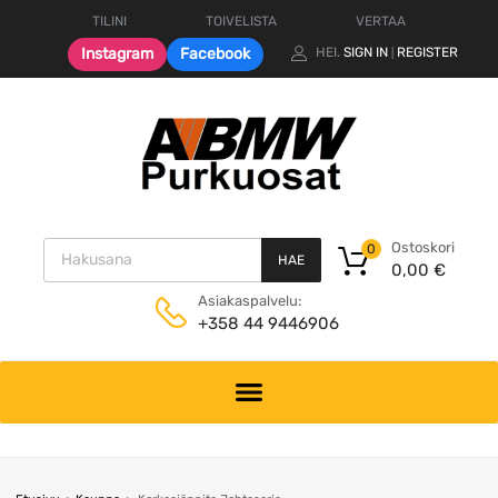
TILINI
TOIVELISTA
VERTAA
Instagram
Facebook
HEI.
SIGN IN
REGISTER
|
Products search
Ostoskori
0
HAE
0,00
€
Asiakaspalvelu:
+358 44 9446906
Skip
to
content