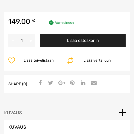
149,00
€
Varastossa
Korkeajännite
Lisää ostoskoriin
Johtosarja
määrä
Lisää toivelistaan
Lisää vertailuun
SHARE (0)
KUVAUS
KUVAUS