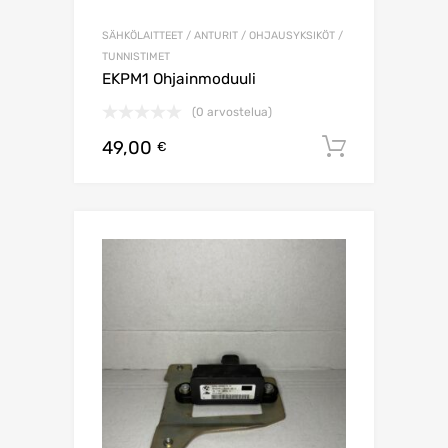
SÄHKÖLAITTEET / ANTURIT / OHJAUSYKSIKÖT /
TUNNISTIMET
EKPM1 Ohjainmoduuli
(0 arvostelua)
49,00
Lisää os
€