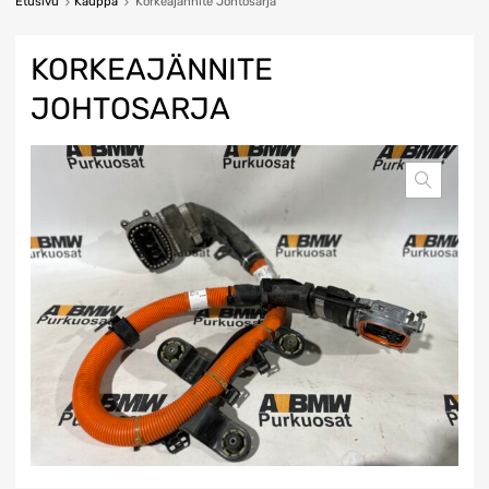
Etusivu
Kauppa
Korkeajännite Johtosarja
KORKEAJÄNNITE
JOHTOSARJA