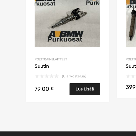
POLTTOAINELAITTEET
POLTT
Suutin
Suut
(0 arvostelua)
399
79,00
€
Lue Lisää