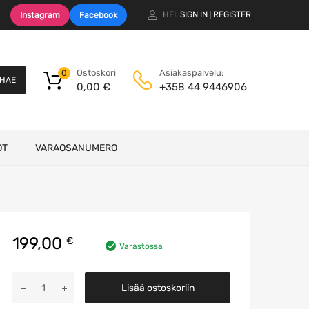
HEI.
SIGN IN
REGISTER
Instagram
Facebook
|
Ostoskori
Asiakaspalvelu:
0
HAE
0,00
€
+358 44 9446906
OT
VARAOSANUMERO
199,00
€
Varastossa
Korkeapaine
Lisää ostoskoriin
pumppu
määrä