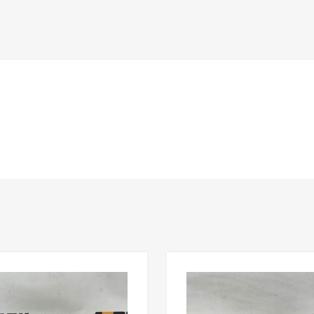
n
Lisää toivelistaan
Lisää vertailuun