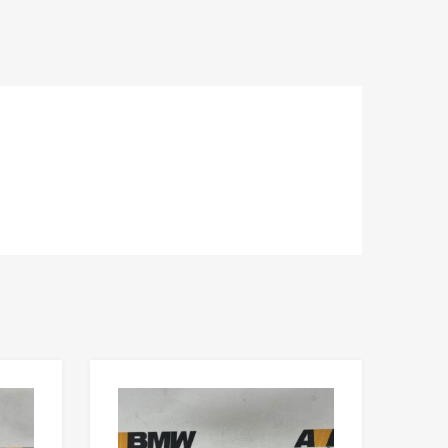
Lisää toivelistaan
Lisää toivelista
Lisää vertailuun
Lisää vertailuun