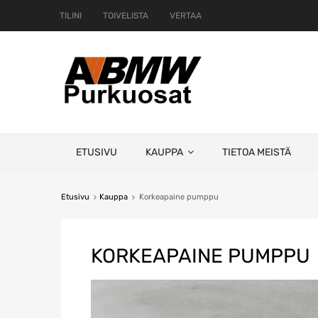
TILINI
TOIVELISTA
VERTAA
Skip
ETUSIVU
KAUPPA
TIETOA MEISTÄ
to
content
Etusivu
Kauppa
Korkeapaine pumppu
KORKEAPAINE PUMPPU