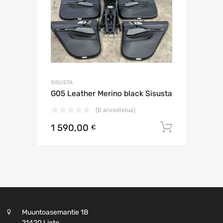
SISUSTA
G05 Leather Merino black Sisusta
(0 arvostelua)
1 590,00
Lisää os
€
Muuntoasemantie 1B
21420 Lieto