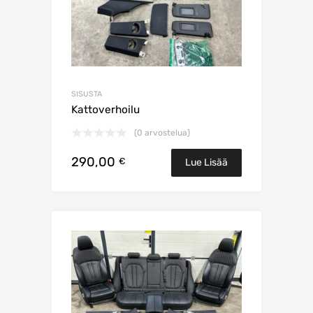
SISUSTA
Kattoverhoilu
(0 arvostelua)
290,00
€
Lue Lisää