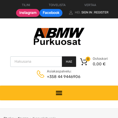
TILINI
TOIVELISTA
VERTAA
Instagram
Facebook
HEI.
SIGN IN
REGISTER
|
Products search
Ostoskori
0
HAE
0,00
€
Asiakaspalvelu:
+358 44 9446906
Skip
to
content