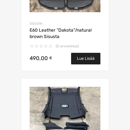
SISUSTA
E60 Leather “Dakota”/natural
brown Sisusta
(0 arvostelua)
490,00
€
Lue Lisää