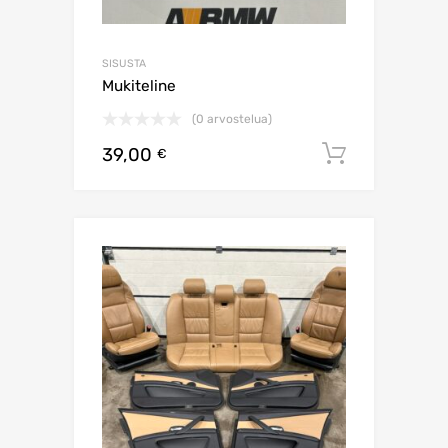
SISUSTA
Mukiteline
(0 arvostelua)
39,00
Lisää os
€