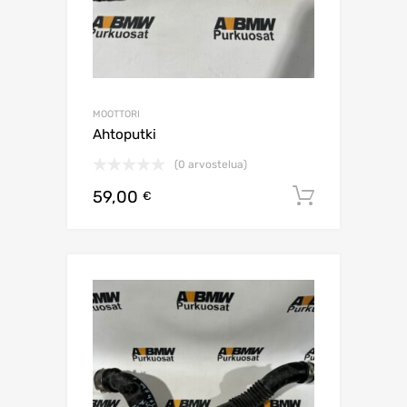
MOOTTORI
Ahtoputki
(0 arvostelua)
59,00
Lisää os
€