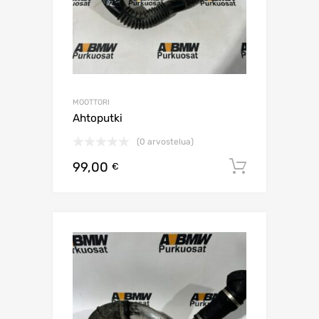
MOOTTORI
Ahtoputki
(0 arvostelua)
99,00
Lisää os
€