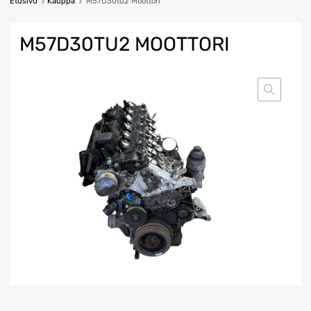
Etusivu
Kauppa
M57D30tu2 Moottori
M57D30TU2 MOOTTORI