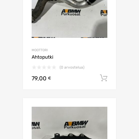
MOOTTORI
Ahtoputki
(0 arvostelua)
79,00
Lisää os
€