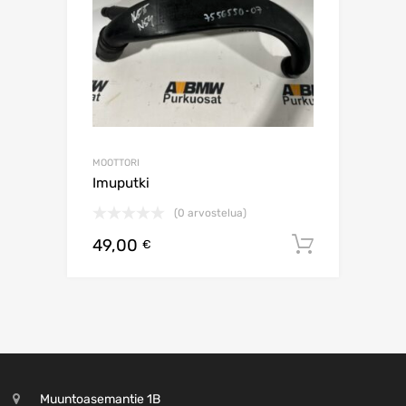
MOOTTORI
Imuputki
(0 arvostelua)
49,00
Lisää os
€
Muuntoasemantie 1B