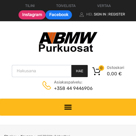
TILINI
TOIVELISTA
VERTAA
Instagram
Facebook
HEI.
SIGN IN
REGISTER
|
Products search
Ostoskori
0
HAE
0,00
€
Asiakaspalvelu:
+358 44 9446906
Skip
to
content