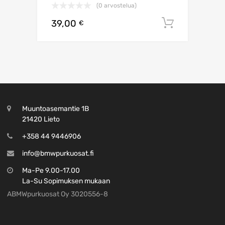
(0 arvostelua)
39,00
Lisää os
€
Muuntoasemantie 1B
21420 Lieto
+358 44 9446906
info@bmwpurkuosat.fi
Ma-Pe 9.00-17.00
La-Su Sopimuksen mukaan
ABMWpurkuosat Oy 3020556-8