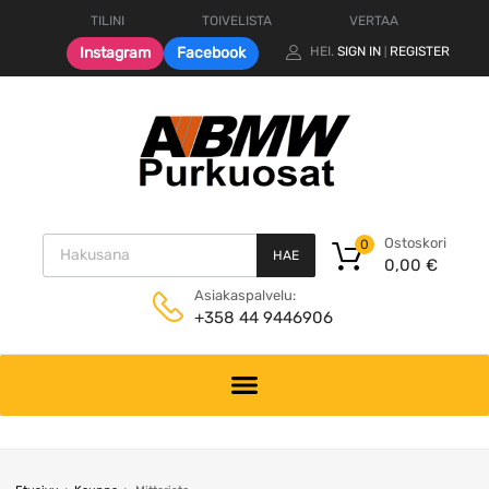
TILINI
TOIVELISTA
VERTAA
Instagram
Facebook
HEI.
SIGN IN
REGISTER
|
Products search
Ostoskori
0
HAE
0,00
€
Asiakaspalvelu:
+358 44 9446906
Skip
to
content