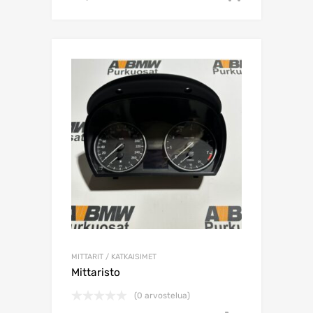
MITTARIT / KATKAISIMET
Mittaristo
(0 arvostelua)