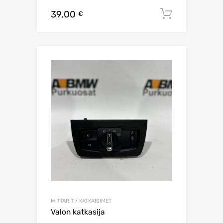
39,00
Lisää os
€
MITTARIT / KATKAISIMET
Valon katkasija