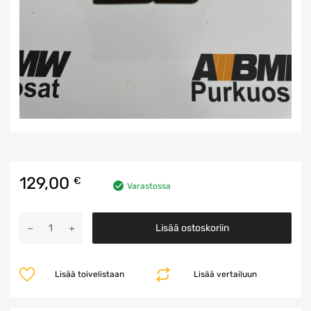
129,00
€
Varastossa
Moottorin
Lisää ostoskoriin
ohjausyksikkö
määrä
Lisää toivelistaan
Lisää vertailuun