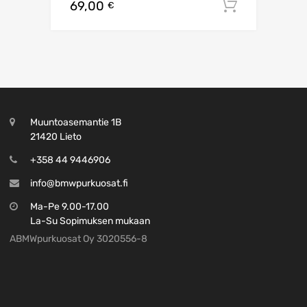
69,00
Lisää os
€
Muuntoasemantie 1B
21420 Lieto
+358 44 9446906
info@bmwpurkuosat.fi
Ma-Pe 9.00-17.00
La-Su Sopimuksen mukaan
ABMWpurkuosat Oy 3020556-8