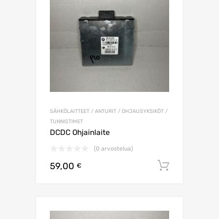
SÄHKÖLAITTEET / ANTURIT / OHJAUSYKSIKÖT /
TUNNISTIMET
DCDC Ohjainlaite
(0 arvostelua)
59,00
Lisää os
€