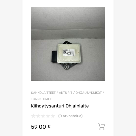
SÄHKÖLAITTEET / ANTURIT / OHJAUSYKSIKÖT /
TUNNISTIMET
Kiihdytysanturi Ohjainlaite
(0 arvostelua)
59,00
Lisää os
€