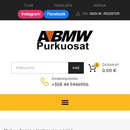
TILINI
TOIVELISTA
VERTAA
Instagram
Facebook
HEI.
SIGN IN
REGISTER
|
Products search
Ostoskori
0
HAE
0,00
€
Asiakaspalvelu:
+358 44 9446906
Skip
to
content