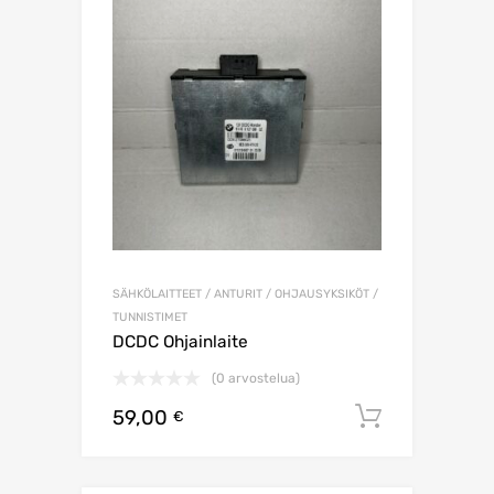
SÄHKÖLAITTEET / ANTURIT / OHJAUSYKSIKÖT /
TUNNISTIMET
DCDC Ohjainlaite
(0 arvostelua)
59,00
Lisää os
€