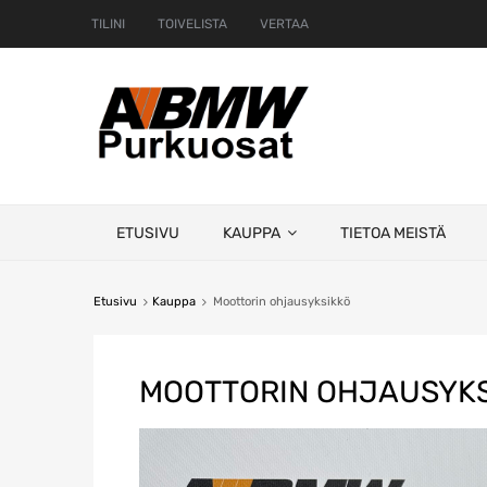
TILINI
TOIVELISTA
VERTAA
Skip
ETUSIVU
KAUPPA
TIETOA MEISTÄ
to
content
Etusivu
Kauppa
Moottorin ohjausyksikkö
MOOTTORIN OHJAUSYKS