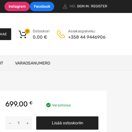
HEI.
SIGN IN
REGISTER
Instagram
Facebook
|
Ostoskori
Asiakaspalvelu:
0
HAE
0,00
€
+358 44 9446906
OT
VARAOSANUMERO
699,00
€
Varastossa
Moottorin
Lisää ostoskoriin
ohjausyksikkö
määrä