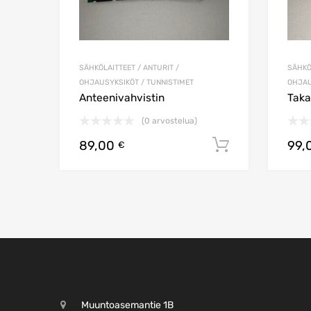
SÄHKÖLAITTEET / ANTURIT /
SÄHKÖ
OHJAUSYKSIKÖT / TUNNISTIMET
OHJAU
Anteenivahvistin
Taka
(0 arvostelua)
89,00
99,
Lisää ostos
€
Muuntoasemantie 1B