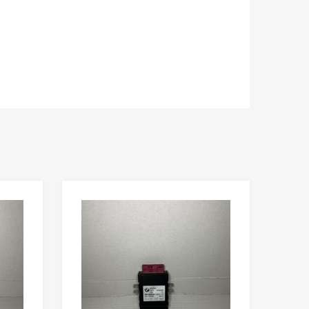
Lisää toivelistaan
Lisää toivelista
Lisää vertailuun
Lisää vertailuun