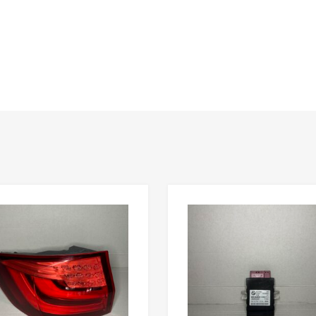
n
Lisää toivelistaan
Lisää vertailuun