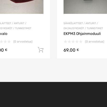
LAITTEET / ANTURIT /
SÄHKÖLAITTEET / ANTURIT /
SYKSIKÖT / TUNNISTIMET
OHJAUSYKSIKÖT / TUNNISTIMET
valo
EKPM3 Ohjainmoduuli
(0 arvostelua)
(0 arvostelua)
00
69,00
koriin
Lisää ostoskoriin
€
€